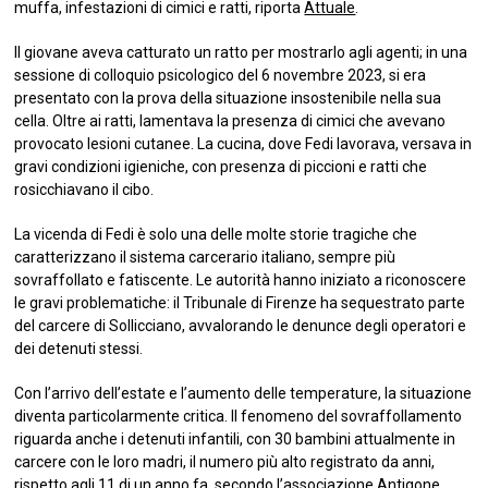
muffa, infestazioni di cimici e ratti, riporta
Attuale
.
Il giovane aveva catturato un ratto per mostrarlo agli agenti; in una
sessione di colloquio psicologico del 6 novembre 2023, si era
presentato con la prova della situazione insostenibile nella sua
cella. Oltre ai ratti, lamentava la presenza di cimici che avevano
provocato lesioni cutanee. La cucina, dove Fedi lavorava, versava in
gravi condizioni igieniche, con presenza di piccioni e ratti che
rosicchiavano il cibo.
La vicenda di Fedi è solo una delle molte storie tragiche che
caratterizzano il sistema carcerario italiano, sempre più
sovraffollato e fatiscente. Le autorità hanno iniziato a riconoscere
le gravi problematiche: il Tribunale di Firenze ha sequestrato parte
del carcere di Sollicciano, avvalorando le denunce degli operatori e
dei detenuti stessi.
Con l’arrivo dell’estate e l’aumento delle temperature, la situazione
diventa particolarmente critica. Il fenomeno del sovraffollamento
riguarda anche i detenuti infantili, con 30 bambini attualmente in
carcere con le loro madri, il numero più alto registrato da anni,
rispetto agli 11 di un anno fa, secondo l’associazione Antigone.