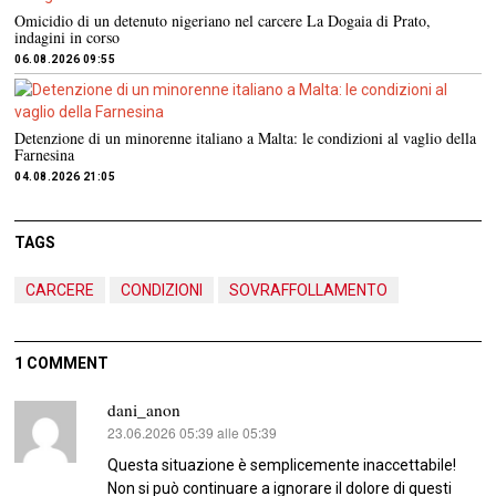
Omicidio di un detenuto nigeriano nel carcere La Dogaia di Prato,
indagini in corso
06.08.2026 09:55
Detenzione di un minorenne italiano a Malta: le condizioni al vaglio della
Farnesina
04.08.2026 21:05
TAGS
CARCERE
CONDIZIONI
SOVRAFFOLLAMENTO
1 COMMENT
dani_anon
23.06.2026 05:39 alle 05:39
ha
detto:
Questa situazione è semplicemente inaccettabile!
Non si può continuare a ignorare il dolore di questi