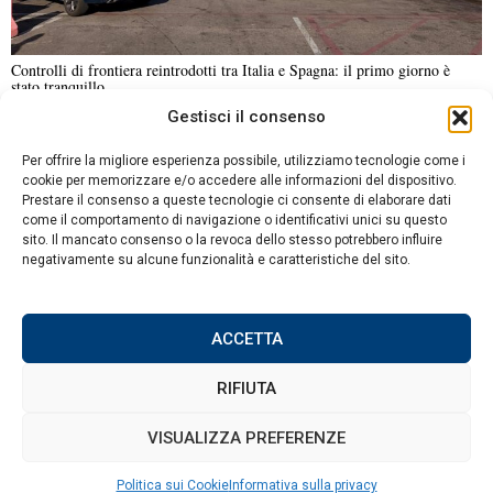
Controlli di frontiera reintrodotti tra Italia e Spagna: il primo giorno è
stato tranquillo
Gestisci il consenso
NOTIZIE URGENTI
CRONACA
POLITICA
ECONOMIA
ESTERI
Per offrire la migliore esperienza possibile, utilizziamo tecnologie come i
ANALISI E OPINIONI
SPORT
CULTURA
VIAGGI
cookie per memorizzare e/o accedere alle informazioni del dispositivo.
Prestare il consenso a queste tecnologie ci consente di elaborare dati
come il comportamento di navigazione o identificativi unici su questo
Contatti
DA NON PERDERE
sito. Il mancato consenso o la revoca dello stesso potrebbero influire
negativamente su alcune funzionalità e caratteristiche del sito.
Informativa sulla privacy
Nuove voci su una
possibile mobilitazione in
Politica sui Cookie
Russia dopo le elezioni di
settembre
ACCETTA
RIFIUTA
Il Vgik di Mosca offre
posti senza esami in
cambio del servizio nei
©
2026
Tutti i diritti riservati.
Attuale
.
VISUALIZZA PREFERENZE
reparti droni: cresce la
militarizzazione delle
università russe
Politica sui Cookie
Informativa sulla privacy