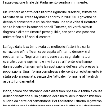
l’approvazione finale del Parlamento sembra imminente.
Un ulteriore aspetto della riforma riguarda i disertori, stimati dal
Ministro della Difesa Mykhailo Fedorov in 200.000. Il governo ha
deciso di consentire a chi ha disertato una sola volta di rientrare
senza incorrere in sanzioni penali. Tuttavia, chi verrà colto in
flagranza di reato rimarrà perseguibile, con pene che possono
arrivare fino a 12 anni di carcere.
La fuga dalla leva è motivata da molteplici fattori, tra cui la
corruzione e l’inefficienza percepita all’interno dei servizi di
reclutamento. Negli ultimi anni, sono stati segnalati metodi
coercitivi, come rapimenti e invii forzati al fronte, che hanno
danneggiato ulteriormente la reputazione dell’esercito presso la
popolazione. Una riforma complessiva dei centri di reclutamento è
stata solo annunciata, senza che l’attuale riforma ne affronti gli
aspetti fondamentali.
Infine, coloro che ritornano dalle diserzioni spesso lo fanno a causa
di insoddisfazione sulla gestione delle unità, denunciando missioni
suicida da parte dei comandanti. Per facilitarne il ritorno, il governo
ha stabilito che i soldati possono scegliere l’unità in cui desiderano