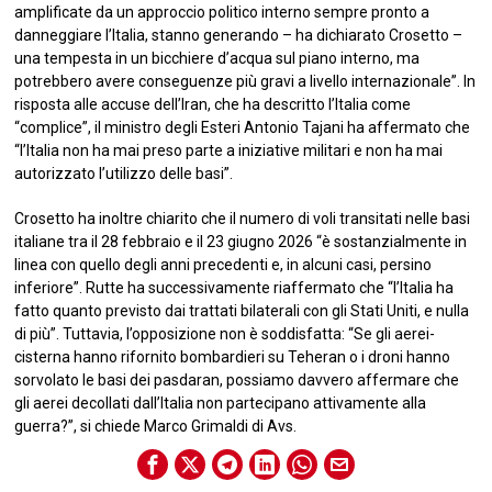
amplificate da un approccio politico interno sempre pronto a
danneggiare l’Italia, stanno generando – ha dichiarato Crosetto –
una tempesta in un bicchiere d’acqua sul piano interno, ma
potrebbero avere conseguenze più gravi a livello internazionale”. In
risposta alle accuse dell’Iran, che ha descritto l’Italia come
“complice”, il ministro degli Esteri Antonio Tajani ha affermato che
“l’Italia non ha mai preso parte a iniziative militari e non ha mai
autorizzato l’utilizzo delle basi”.
Crosetto ha inoltre chiarito che il numero di voli transitati nelle basi
italiane tra il 28 febbraio e il 23 giugno 2026 “è sostanzialmente in
linea con quello degli anni precedenti e, in alcuni casi, persino
inferiore”. Rutte ha successivamente riaffermato che “l’Italia ha
fatto quanto previsto dai trattati bilaterali con gli Stati Uniti, e nulla
di più”. Tuttavia, l’opposizione non è soddisfatta: “Se gli aerei-
cisterna hanno rifornito bombardieri su Teheran o i droni hanno
sorvolato le basi dei pasdaran, possiamo davvero affermare che
gli aerei decollati dall’Italia non partecipano attivamente alla
guerra?”, si chiede Marco Grimaldi di Avs.