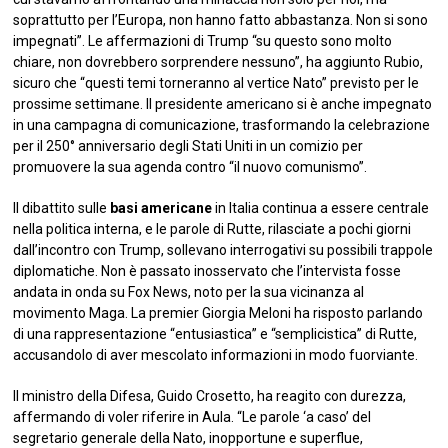
soprattutto per l’Europa, non hanno fatto abbastanza. Non si sono
impegnati”. Le affermazioni di Trump “su questo sono molto
chiare, non dovrebbero sorprendere nessuno”, ha aggiunto Rubio,
sicuro che “questi temi torneranno al vertice Nato” previsto per le
prossime settimane. Il presidente americano si è anche impegnato
in una campagna di comunicazione, trasformando la celebrazione
per il 250° anniversario degli Stati Uniti in un comizio per
promuovere la sua agenda contro “il nuovo comunismo”.
Il dibattito sulle
basi americane
in Italia continua a essere centrale
nella politica interna, e le parole di Rutte, rilasciate a pochi giorni
dall’incontro con Trump, sollevano interrogativi su possibili trappole
diplomatiche. Non è passato inosservato che l’intervista fosse
andata in onda su Fox News, noto per la sua vicinanza al
movimento Maga. La premier Giorgia Meloni ha risposto parlando
di una rappresentazione “entusiastica” e “semplicistica” di Rutte,
accusandolo di aver mescolato informazioni in modo fuorviante.
Il ministro della Difesa, Guido Crosetto, ha reagito con durezza,
affermando di voler riferire in Aula. “Le parole ‘a caso’ del
segretario generale della Nato, inopportune e superflue,