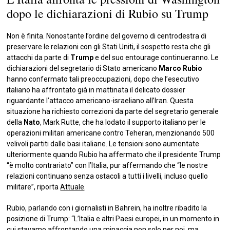
dopo le dichiarazioni di Rubio su Trump
Non è finita. Nonostante l’ordine del governo di centrodestra di
preservare le relazioni con gli Stati Uniti, il sospetto resta che gli
attacchi da parte di
Trump
e del suo entourage continueranno. Le
dichiarazioni del segretario di Stato americano
Marco Rubio
hanno confermato tali preoccupazioni, dopo che l’esecutivo
italiano ha affrontato già in mattinata il delicato dossier
riguardante l’attacco americano-israeliano all’Iran. Questa
situazione ha richiesto correzioni da parte del segretario generale
della
Nato
, Mark Rutte, che ha lodato il supporto italiano per le
operazioni militari americane contro Teheran, menzionando 500
velivoli partiti dalle basi italiane. Le tensioni sono aumentate
ulteriormente quando Rubio ha affermato che il presidente Trump
“è molto contrariato” con l’Italia, pur affermando che “le nostre
relazioni continuano senza ostacoli a tutti i livelli, incluso quello
militare”, riporta
Attuale
.
Rubio, parlando con i giornalisti in Bahrein, ha inoltre ribadito la
posizione di Trump: “L’Italia e altri Paesi europei, in un momento in
cui stavamo affrontando una minaccia non solo per noi, ma