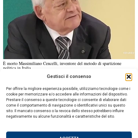
È morto Massimiliano Cencelli, inventore del metodo di spartizione
politica in Italia
Gestisci il consenso
NOTIZIE URGENTI
CRONACA
POLITICA
ECONOMIA
ESTERI
Per offrire la migliore esperienza possibile, utilizziamo tecnologie come i
ANALISI E OPINIONI
SPORT
CULTURA
VIAGGI
cookie per memorizzare e/o accedere alle informazioni del dispositivo.
Prestare il consenso a queste tecnologie ci consente di elaborare dati
come il comportamento di navigazione o identificativi unici su questo
Contatti
sito. Il mancato consenso o la revoca dello stesso potrebbero influire
DA NON PERDERE
negativamente su alcune funzionalità e caratteristiche del sito.
Informativa sulla privacy
La lettera contro la
Politica sui Cookie
Spagna crea divisioni tra
destra e sinistra nella