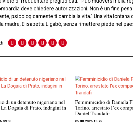
l divieto di frequentare pregiudicati. “Può muoversi nella r
ombardia deve chiedere autorizzazioni. Non è un fine pena
nte, psicologicamente ti cambia la vita.” Una vita lontana 
 la madre, Elisabetta Ligabò, senza rimettere piede nel pae
di
o di un detenuto nigeriano nel
Femminicidio di Daniela F
 La Dogaia di Prato, indagini in
Torino, arrestato l’ex com
Daniel Trandafir
6 09:55
05.08.2026 15:25