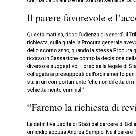
cui manca un anno e non sono in semilibertà. C
Il parere favorevole e l’ac
Questa mattina, dopo l’udienza di venerdì, il Tr
richiesta, sulla quale la Procura generale ave
dello scorso anno, quando la stessa Procura g
ricorso in Cassazione contro la decisione dell
diverso e suggestivo – precisa la legale di Sta
collegata ai presupposti dell’ordinamento penite
sta in un comportamento “che non difetta di m
schiettamente criminali”.
“Faremo la richiesta di rev
La definitiva uscita di Stasi dal carcere di Boll
omicidio accusa Andrea Sempio. Né il parere fa