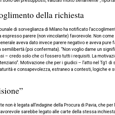
i sono dei presupposti, valutati molto seriamente”, riport
coglimento della richiesta
ibunale di sorveglianza di Milano ha notificato l’accoglimen
va espresso parere (non vincolante) favorevole. Non come il
enerale aveva dato invece parere negativo e aveva pure f
a semilibertà (poi confermata). “Non voglio darne un signif
si – credo solo che ci fossero tutti i requisiti. La motivaz
nziario”. Motivazione che per i giudici – l’atto nel Tg1 di
aturità e consapevolezza, estraneo a contesti, logiche e 
isione”
ate non è legata all’indagine della Procura di Pavia, che per
vorevole sarebbe legato alle carte della stessa inchiesta 