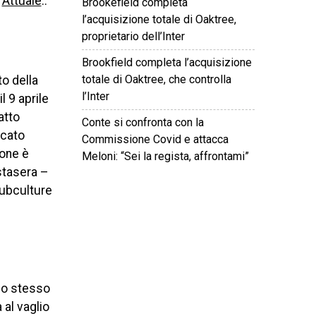
a
Attuale
..
Brookefield completa
l’acquisizione totale di Oaktree,
proprietario dell’Inter
Brookfield completa l’acquisizione
totale di Oaktree, che controlla
to della
l’Inter
 9 aprile
atto
Conte si confronta con la
icato
Commissione Covid e attacca
ione è
Meloni: “Sei la regista, affrontami”
 stasera –
subculture
©
2026
Tutti i diritti riservati.
Attuale
.
 lo stesso
al vaglio