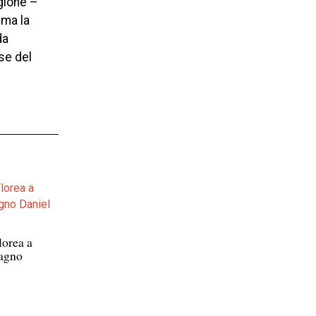
egione –
 ma la
da
se del
lorea a
pagno