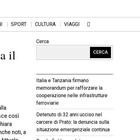
I
SPORT
CULTURA
VIAGGI
Cerca
a il
CERCA
Italia e Tanzania firmano
memorandum per rafforzare la
cooperazione nelle infrastrutture
ferroviarie
lla
Detenuto di 32 anni ucciso nel
sce così
carcere di Prato: la denuncia sulla
hiara
situazione emergenziale continua
che noti, a