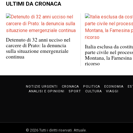
ULTIMI DA CRONACA
Detenuto di 32 anni ucciso nel
carcere di Prato: la denuncia
Italia esclusa da costi
sulla situazione emergenziale
parte civile nel proce
continua
Montana, la Farnesina
ricorso
NOTIZIE URGENTI
CRONACA
POLITICA
ECONOMIA
ES
ANALISI E OPINIONI
SPORT
CULTURA
VIAGGI
©
2026
Tutti i diritti riservati.
Attuale
.