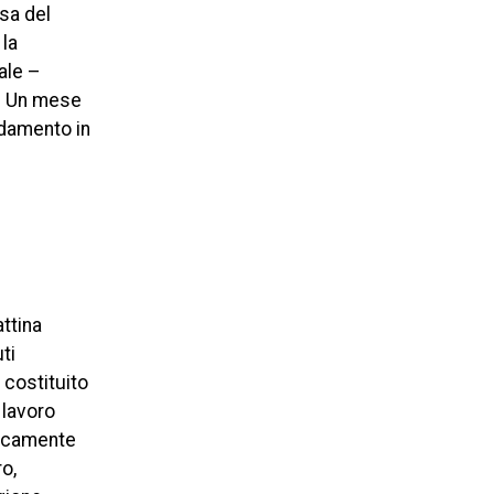
esa del
la
ale –
o. Un mese
idamento in
attina
ti
 costituito
 lavoro
aticamente
o,