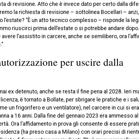
ta di revisione. Atto che è invece dato per certo dalla dif
 la richiesta di revisione – sottolinea Bocellari – anzi, 
ro l’estate? “È un atto tecnico complesso – risponde la leg
remmo riuscirci prima dell’estate o si potrebbe andare dop
avere l’assistito in carcere, anche se semilibero, ora l’aff
.”
autorizzazione per uscire dalla
rmai ex detenuto, anche se resta il fine pena al 2028. Ieri m
cenza, è tornato a Bollate, per sbrigare le pratiche e i salu
e un frigorifero e un ventilatore), nel carcere in cui si era
nna a 16 anni. Dalla fine del gennaio 2023 era ammesso al
bertà. Ora l’affidamento in prova gli consente di essere pr
esidenza (ha preso casa a Milano) con orari precisi di rientr