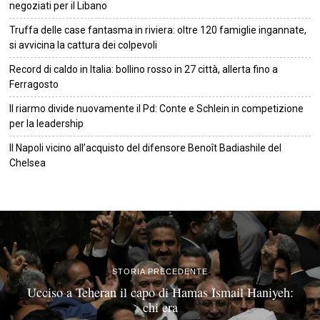
negoziati per il Libano
Truffa delle case fantasma in riviera: oltre 120 famiglie ingannate,
si avvicina la cattura dei colpevoli
Record di caldo in Italia: bollino rosso in 27 città, allerta fino a
Ferragosto
Il riarmo divide nuovamente il Pd: Conte e Schlein in competizione
per la leadership
Il Napoli vicino all’acquisto del difensore Benoît Badiashile del
Chelsea
©
2026
Tutti i diritti riservati.
Attuale
.
STORIA PRECEDENTE
Ucciso a Teheran il capo di Hamas Ismail Haniyeh:
chi era