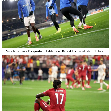
Il Napoli vicino all’acquisto del difensore Benoît Badiashile del Chelsea