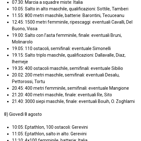
07.30: Marcia a squadre miste: Italia
10.05: Salto in alto maschile, qualificazioni: Sottile, Tamberi
11.55: 800 metri maschile, batterie: Barontini, Tecuceanu
12.45: 1500 metri femminile, ripescaggi: eventuali Cavalli, Del
Buono, Vissa
19.00: Salto con l’asta femminile, finale: eventuali Bruni,
Molinarolo
19.05: 110 ostacoli, semifinali: eventuale Simonelli
19.15: Salto triplo maschile, qualificazioni: Dallavalle, Diaz,
Ihemeje
19.35: 400 ostacoli maschile, semifinali: eventuale Sibilio
20.02: 200 metri maschile, semifinali: eventuali Desalu,
Pettorossi, Tortu
20.45: 400 metri femminile, semifinali: eventuale Mangione
21.20: 400 metri maschile, finale: eventuali Re, Sito
21.40: 3000 siepi maschile, finale: eventuali Bouih, O. Zoghlami
8) Giovedì 8 agosto
10:05: Eptathlon, 100 ostacoli: Gerevini
11:05: Eptathlon, salto in alto: Gerevini
11:10: 4×100 femminile, batterie: Italia