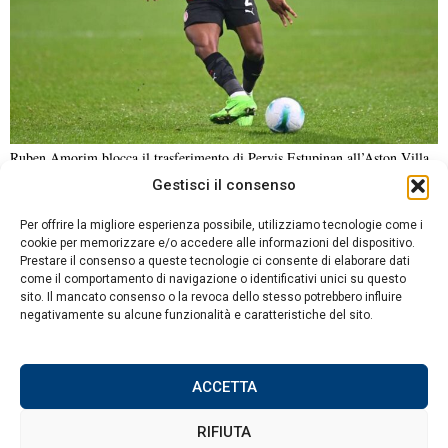
Ruben Amorim blocca il trasferimento di Pervis Estupinan all’Aston Villa
Gestisci il consenso
NOTIZIE URGENTI
CRONACA
POLITICA
ECONOMIA
ESTERI
Per offrire la migliore esperienza possibile, utilizziamo tecnologie come i
ANALISI E OPINIONI
SPORT
CULTURA
VIAGGI
cookie per memorizzare e/o accedere alle informazioni del dispositivo.
Prestare il consenso a queste tecnologie ci consente di elaborare dati
come il comportamento di navigazione o identificativi unici su questo
Contatti
sito. Il mancato consenso o la revoca dello stesso potrebbero influire
negativamente su alcune funzionalità e caratteristiche del sito.
Informativa sulla privacy
Politica sui Cookie
ACCETTA
RIFIUTA