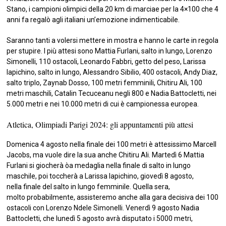
Stano, i campioni olimpici della 20 km di marciae per la 4×100 che 4
anni fa regalò agli italiani un’emozione indimenticabile.
Saranno tanti a volersi mettere in mostra e hanno le carte in regola
per stupire. I più attesi sono Mattia Furlani, salto in lungo, Lorenzo
Simonelli, 110 ostacoli, Leonardo Fabbri, getto del peso, Larissa
Iapichino, salto in lungo, Alessandro Sibilio, 400 ostacoli, Andy Diaz,
salto triplo, Zaynab Dosso, 100 metri femminili, Chitiru Ali, 100
metri maschili, Catalin Tecuceanu negli 800 e Nadia Battocletti, nei
5.000 metri e nei 10.000 metri di cui è campionessa europea.
Atletica, Olimpiadi Parigi 2024: gli appuntamenti più attesi
Domenica 4 agosto nella finale dei 100 metri è attesissimo Marcell
Jacobs, ma vuole dire la sua anche Chitiru Ali. Martedì 6 Mattia
Furlani si giocherà òa medaglia nella finale di salto in lungo
maschile, poi toccherà a Larissa Iapichino, giovedì 8 agosto,
nella finale del salto in lungo femminile. Quella sera,
molto probabilmente, assisteremo anche alla gara decisiva dei 100
ostacoli con Lorenzo Ndele Simonelli. Venerdì 9 agosto Nadia
Battocletti, che lunedì 5 agosto avrà disputato i 5000 metri,