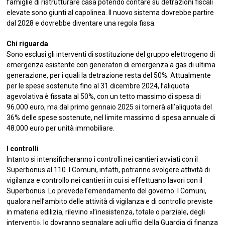
famiglie di ristrutturare casa potendo contare su detrazioni fiscali
elevate sono giunti al capolinea. Il nuovo sistema dovrebbe partire
dal 2028 e dovrebbe diventare una regola fissa.
Chi riguarda
Sono esclusi gli interventi di sostituzione del gruppo elettrogeno di
emergenza esistente con generatori di emergenza a gas di ultima
generazione, per i quali la detrazione resta del 50%. Attualmente
per le spese sostenute fino al 31 dicembre 2024, l’aliquota
agevolativa è fissata al 50%, con un tetto massimo di spesa di
96.000 euro, ma dal primo gennaio 2025 si tornerà all’aliquota del
36% delle spese sostenute, nel limite massimo di spesa annuale di
48.000 euro per unità immobiliare.
I controlli
Intanto si intensificheranno i controlli nei cantieri avviati con il
Superbonus al 110. I Comuni, infatti, potranno svolgere attività di
vigilanza e controllo nei cantieri in cui si effettuano lavori con il
Superbonus. Lo prevede l’emendamento del governo. I Comuni,
qualora nell’ambito delle attività di vigilanza e di controllo previste
in materia edilizia, rilevino «l’inesistenza, totale o parziale, degli
interventi», lo dovranno segnalare agli uffici della Guardia di finanza