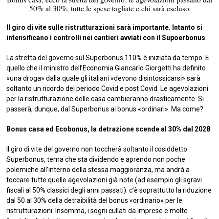
50% al 30%, tutte le spese tagliate e chi sarà escluso
Il giro di vite sulle ristrutturazioni sarà importante. Intanto si
intensificano i controlli nei cantieri avviati con il Supoerbonus
La stretta del governo sul Superbonus 110% è iniziata da tempo. E
quello che il ministro dell’Economia Giancarlo Giorgetti ha definito
«una droga» dalla quale gli italiani «devono disintossicarsi» sarà
soltanto un ricordo del periodo Covid e post Covid. Le agevolazioni
per la ristrutturazione delle casa cambieranno drasticamente. Si
passerà, dunque, dal Superbonus ai bonus «ordinari». Ma come?
Bonus casa ed Ecobonus, la detrazione scende al 30% dal 2028
Il giro di vite del governo non toccherà soltanto il cosiddetto
Superbonus, tema che sta dividendo e aprendo non poche
polemiche all’interno della stessa maggioranza, ma andrà a
toccare tutte quelle agevolazioni già note (ad esempio gli sgravi
fiscali al 50% classici degli anni passati): c’è soprattutto la riduzione
dal 50 al 30% della detraibilità del bonus «ordinario» per le
ristrutturazioni. Insomma, i sogni cullati da imprese e molte