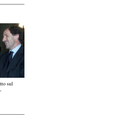
tto sul
,