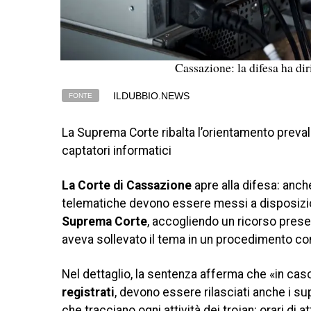
Cassazione: la difesa ha diri
ILDUBBIO.NEWS
FONTE
La Suprema Corte ribalta l’orientamento prevalen
captatori informatici
La Corte di Cassazione
apre alla difesa: anche 
telematiche devono essere messi a disposizio
Suprema Corte
, accogliendo un ricorso prese
aveva sollevato il tema in un procedimento con 
Nel dettaglio, la sentenza afferma che «in cas
registrati
, devono essere rilasciati anche i suppo
che tracciano ogni attività dei trojan: orari di 