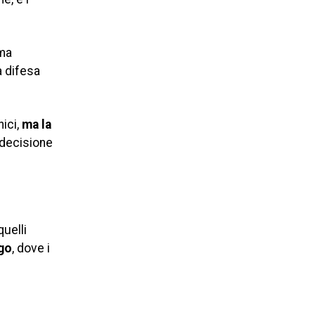
ma
a difesa
ici,
ma la
decisione
uelli
go
, dove i