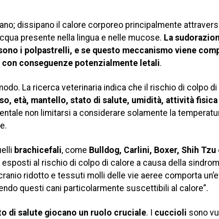
dano; dissipano il calore corporeo principalmente attraver
’acqua presente nella lingua e nelle mucose.
La sudorazion
no sono i polpastrelli, e se questo meccanismo viene co
o, con conseguenze potenzialmente letali
.
modo. La ricerca veterinaria indica che il rischio di colpo di
o, età, mantello, stato di salute, umidità, attività fisica
entale non limitarsi a considerare solamente la temperatura
e.
elli
brachicefali
, come
Bulldog, Carlini, Boxer, Shih Tzu
 esposti al rischio di colpo di calore a causa della sindro
ranio ridotto e tessuti molli delle vie aeree comporta un’e
o questi cani particolarmente suscettibili al calore”.
ato di salute giocano un ruolo cruciale
. I
cuccioli
sono vul