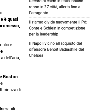
Record di caldo in Italia: bollino
rosso in 27 città, allerta fino a
so
Ferragosto
e è quasi
Il riarmo divide nuovamente il Pd:
mpromesso,
Conte e Schlein in competizione
per la leadership
Il Napoli vicino all’acquisto del
 calore
difensore Benoît Badiashile del
 e
Chelsea
 dell’aria,
©
2026
Tutti i diritti riservati.
Attuale
.
 e Boston
me
fficienza di
nerabili