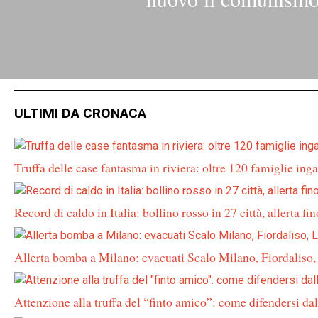
ULTIMI DA CRONACA
Truffa delle case fantasma in riviera: oltre 120 famiglie inga
Record di caldo in Italia: bollino rosso in 27 città, allerta fi
Allerta bomba a Milano: evacuati Scalo Milano, Fiordaliso
Attenzione alla truffa del “finto amico”: come difendersi da