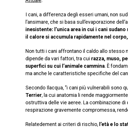
Attuale
.
I cani, a differenza degli esseri umani, non su
l’ansimare, che si basa sull’evaporazione dell
inesistente: l’unica area in cui i cani suda
il calore si accumula rapidamente nel corp
Non tutti i cani affrontano il caldo allo stesso 
dipende da vari fattori, tra cui
razza, muso, pes
superfici su cui l’animale cammina
. È fondam
ma anche le caratteristiche specifiche del can
Secondo Ilacqua, “i cani più vulnerabili sono qu
Terrier
, la cui anatomia li rende maggiormente
ostruttiva delle vie aeree. La combinazione di c
respirazione gravemente compromessa, rendend
Relatedement ai criteri di rischio,
l’età e lo st