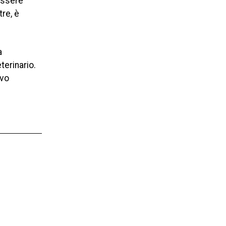
essere
tre, è
a
terinario.
ivo