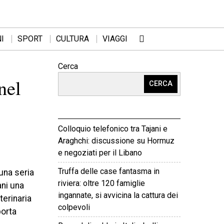
I
SPORT
CULTURA
VIAGGI
Cerca
nel
CERCA
Colloquio telefonico tra Tajani e
Araghchi: discussione su Hormuz
e negoziati per il Libano
Truffa delle case fantasma in
una seria
riviera: oltre 120 famiglie
ni una
ingannate, si avvicina la cattura dei
eterinaria
colpevoli
porta