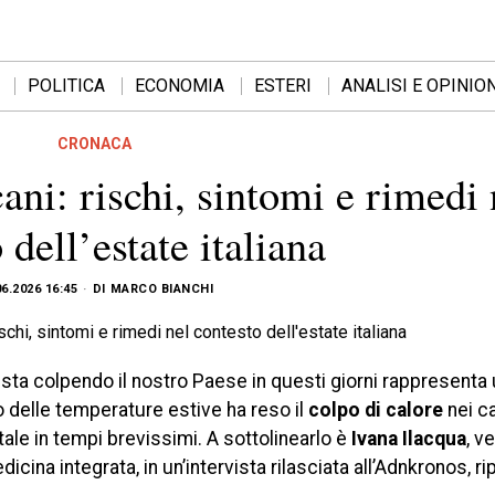
POLITICA
ECONOMIA
ESTERI
ANALISI E OPINION
CRONACA
ani: rischi, sintomi e rimedi 
 dell’estate italiana
06.2026 16:45
DI
MARCO BIANCHI
sta colpendo il nostro Paese in questi giorni rappresenta 
 delle temperature estive ha reso il
colpo di calore
nei ca
ale in tempi brevissimi. A sottolinearlo è
Ivana Ilacqua
, v
ina integrata, in un’intervista rilasciata all’Adnkronos, ri