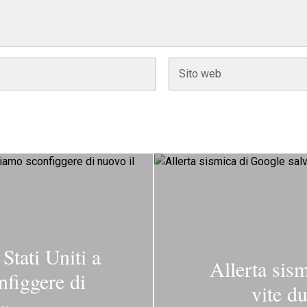
Stati Uniti a
Allerta sis
figgere di
vite d
o»