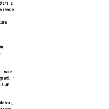
tarsi ai
 e rende
tura
ia
.
o
nsimare
radi. In
 a un
latori,