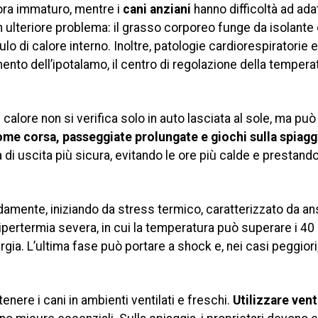
ora immaturo, mentre i
cani anziani
hanno difficoltà ad adat
ulteriore problema: il grasso corporeo funge da isolante
o di calore interno. Inoltre, patologie cardiorespiratorie e
nto dell’ipotalamo, il centro di regolazione della tempera
calore non si verifica solo in auto lasciata al sole, ma può
come corsa, passeggiate prolungate e giochi sulla spiagg
di uscita più sicura, evitando le ore più calde e prestand
pidamente, iniziando da stress termico, caratterizzato da a
pertermia severa, in cui la temperatura può superare i 40 g
ia. L’ultima fase può portare a shock e, nei casi peggiori,
enere i cani in ambienti ventilati e freschi.
Utilizzare venti