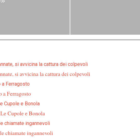
nnate, si avvicina la cattura dei colpevoli
no a Ferragosto
, Le Cupole e Bonola
lle chiamate ingannevoli