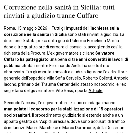
Corruzione nella sanità in Sicilia: tutti
rinviati a giudizio tranne Cuffaro
Roma, 15 maggio 2026 – Tutti gli imputati dell
‘inchiesta sulla
corruzione nella sanità in Sicilia
sono stati rinviati a giudizio. La
decisione è stata presa dalla gup di Palermo Ermelinda Marfia
dopo oltre quattro ore di camera di consiglio, accogliendo così la
richiesta della Procura. L’ex governatore siciliano
Salvatore
Cuffaro ha patteggiato
una pena di
tre anni convertiti in lavori di
pubblica utilità
, mentre Ferdinando Aiello ha scelto il rito
abbreviato. Tra gli imputati rinviati a giudizio figurano l’ex direttore
generale dell’ospedale Villa Sofia Cervello, Roberto Colletti, Antonio
Iacono, primario del Trauma Center dello stesso nosocomio, e l’ex
segretario del governatore, Vito Raso, riporta
Attuale
.
Secondo l’accusa, l’ex governatore e i suoi coindagati hanno
manipolato il concorso per la stabilizzazione di 15 operatori
sociosanitari
. Il procedimento giudiziario si estende anche a un
appalto gestito dall’Asp di Siracusa, dove sono accusati di traffico
di influenze Mauro Marchese e Marco Dammone, della Dussman