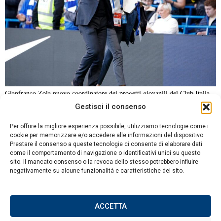
Gianfranco Zola nuovo coordinatore dei progetti giovanili del Club Italia
Gestisci il consenso
NOTIZIE URGENTI
CRONACA
POLITICA
ECONOMIA
ESTERI
Per offrire la migliore esperienza possibile, utilizziamo tecnologie come i
ANALISI E OPINIONI
SPORT
CULTURA
VIAGGI
cookie per memorizzare e/o accedere alle informazioni del dispositivo.
Prestare il consenso a queste tecnologie ci consente di elaborare dati
come il comportamento di navigazione o identificativi unici su questo
Contatti
DA NON PERDERE
sito. Il mancato consenso o la revoca dello stesso potrebbero influire
negativamente su alcune funzionalità e caratteristiche del sito.
Informativa sulla privacy
Abdul El-Sayed vince le
primarie democratiche in
Politica sui Cookie
Michigan, le sue posizioni
riguardo a Israele
ACCETTA
suscitano dibattito