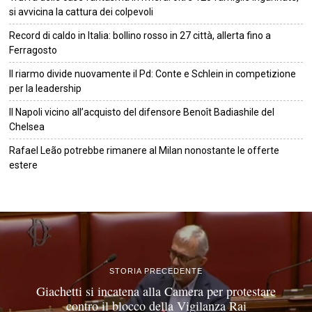
si avvicina la cattura dei colpevoli
Record di caldo in Italia: bollino rosso in 27 città, allerta fino a
Ferragosto
Il riarmo divide nuovamente il Pd: Conte e Schlein in competizione
per la leadership
Il Napoli vicino all’acquisto del difensore Benoît Badiashile del
Chelsea
Rafael Leão potrebbe rimanere al Milan nonostante le offerte
estere
©
2026
Tutti i diritti riservati.
Attuale
.
STORIA PRECEDENTE
Giachetti si incatena alla Camera per protestare
contro il blocco della Vigilanza Rai