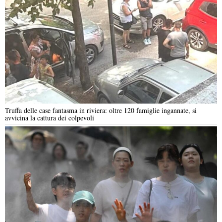
Truffa delle case fantasma in riviera: oltre 120 famiglie ingannate, si
avvicina la cattura dei colpevoli