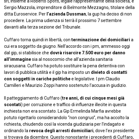
srl, insieme a Roberto Spotti, legale rappresentante della società, e
Sergio Mazzola, imprenditore di Belmonte Mezzagno, titolare della
ditta Euroservice. Per
l’azienda Dussman
, la gup ha deciso di non
procedere. La prima udienza si terrà il prossimo 7 settembre
davanti alla terza sezione del Tribunale.
Cuffaro torna quindi in libertà, con
terminazione dei domiciliari
a
cui era soggetto da giugno. Nell’accordo con i pm, ammesso oggi
dal gip, si stabilisce che
dovrà risarcire 7.500 euro per danno
all’immagine
sia al nosocomio che all’azienda sanitaria
siracusana. Cuffaro ha potuto sostituire la pena detentiva con
lavori di pubblica utilità e il gip ha imposto un
divieto di contatti
con soggetti in cariche politiche
e legislative. I pm Claudio
Camilleri e Maurizio Zoppi hanno sostenuto l’accusa in giudizio.
Il patteggiamento di Cuffaro (
tre anni, di cui cinque mesi già
scontati
) per corruzione e traffico di influenze illecite in questa
inchiesta non era scontato. La Gip Ermelinda Marfia avrebbe
potuto rigettarlo considerandolo “non congruo”, ma ha accolto la
richiesta, chiudendo così la vicenda giudiziaria per l’indagato e
ordinando la
revoca degli arresti domiciliari
, dove l’ex presidente
si trovava da dicembre. Questo nonostante i precedenti di Cuffaro,