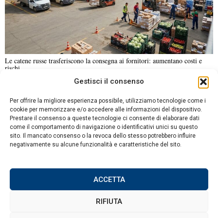
Le catene russe trasferiscono la consegna ai fornitori: aumentano costi e
rischi
Gestisci il consenso
NOTIZIE URGENTI
CRONACA
POLITICA
ECONOMIA
ESTERI
Per offrire la migliore esperienza possibile, utilizziamo tecnologie come i
ANALISI E OPINIONI
SPORT
CULTURA
VIAGGI
cookie per memorizzare e/o accedere alle informazioni del dispositivo.
Prestare il consenso a queste tecnologie ci consente di elaborare dati
come il comportamento di navigazione o identificativi unici su questo
Contatti
sito. Il mancato consenso o la revoca dello stesso potrebbero influire
negativamente su alcune funzionalità e caratteristiche del sito.
Informativa sulla privacy
Politica sui Cookie
ACCETTA
RIFIUTA