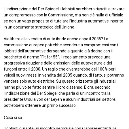
L’indiscrezione del Der Spiegel: i lobbisti sarebbero riusciti a trovare
un compromesso con la Commissione, ma non c’è nulla di ufficiale
se non un vago proposito di tutelare l’industria automotive inserito
in un documento strategico dell’Unione
Via libera alla vendita di auto ibride anche dopo il 2035? La
commissione europea potrebbe scendere a compromessi con i
lobbisti dell’automotive derogando a quanto già deciso con il
pacchetto di norme “Fit for 55”. Il regolamento prevede una
progressiva riduzione delle emissioni delle autovetture e dei
furgoni entro il 2030. Un taglio che diventerebbe del 100% per i
veicoli nuovi messi in vendita dal 2035 quando, di fatto, si potranno
vendere solo auto elettriche. Su questo orizzonte gli industriali
hanno più volte fatto sentire il loro dissenso. E ora, secondo
l’indiscrezione del Der Spiegel che parla di un incontro tra la
presidente Ursula von der Leyen e alcuni industriali del settore,
potrebbero ottenere un primo successo.
Cosa si sa
I lobbisti durante un incontro negoziale con i rappresentanti Ue