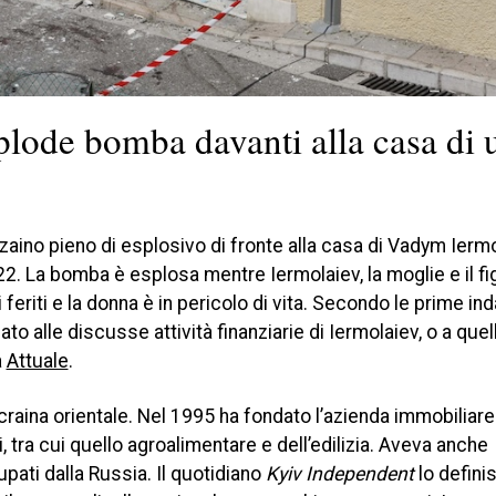
plode bomba davanti alla casa di 
aino pieno di esplosivo di fronte alla casa di Vadym Iermo
22. La bomba è esplosa mentre Iermolaiev, la moglie e il fig
feriti e la donna è in pericolo di vita. Secondo le prime ind
to alle discusse attività finanziarie di Iermolaiev, o a quel
a
Attuale
.
’Ucraina orientale. Nel 1995 ha fondato l’azienda immobiliare
tra cui quello agroalimentare e dell’edilizia. Aveva anche
cupati dalla Russia. Il quotidiano
Kyiv Independent
lo defini