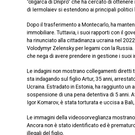
“oligarca di Dnipro” che ha cercato di ottenere r
di Iermolaiev si estendono ai principali politici 
Dopo il trasferimento a Montecarlo, ha mantenu
immobiliare. Tuttavia, i suoi rapporti con il go
ha rinunciato alla cittadinanza ucraina nel 2022,
Volodymyr Zelensky per legami con la Russia. 
che nega di avere prendere in gestione i suoi 
Le indagini non mostrano collegamenti diretti tr
sta indagando sul figlio Artur, 35 anni, arrestat
Ucraina. Estradato in Estonia, ha raggiunto un
sospensione di una pena detentiva di 5 anni. At
Igor Komarov, è stata torturata e uccisa a Bali
Le immagini della videosorveglianza mostrano u
Ancora non è stato identificato ed è prematuro s
illegali del figlio.