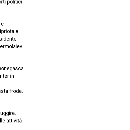
ti politici
re
ipriota e
esidente
Iermolaiev
a monegasca
nter in
esta frode,
fuggire.
le attività