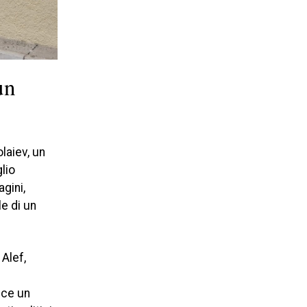
un
laiev, un
lio
agini,
le di un
 Alef,
sce un