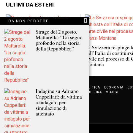
ULTIMI DA ESTERI
DA NON PERDERE
Strage del 2 agosto,
Mattarella: “Un segno
Due condannati per violenze
profondo nella storia
letali su Jean Pormanove durante
La Svizzera respinge l
della Repubblica”
diretta streaming a Nizza
dell’Italia di costituirs
civile nel processo di 
Montana
NOTIZIE URGENTI
CRONACA
POLITICA
ECONOMIA
ES
Indagine su Adriano
ANALISI E OPINIONI
SPORT
CULTURA
VIAGGI
Cappellari: da vittima
a indagato per
simulazione di
attentato
©
2026
Tutti i diritti riservati.
Attuale
.