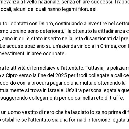
ilevanza a livello nazionale, senza chiare successi. I rappor
locali, alcuni dei quali hanno legami filorussi.
to i contatti con Dnipro, continuando a investire nel setto
verno ucraino sono deteriorati. Ha ottenuto la cittadinanza c
 anno in cui è stato inserito nella lista di sanzionati dal pr
Le accuse spaziano su un’azienda vinicola in Crimea, con 
investimenti in aree occupate.
a le attività di Iermolaiev e l’attentato. Tuttavia, la polizi
o a Cipro verso la fine del 2025 per frodi collegate a call ce
 accordo con la procura pagando una multa e ottenendo la
tualmente si trova in Israele. Un’altra persona legata a qu
, suggerendo collegamenti pericolosi nella rete di truffe.
n uomo vestito di nero che ha lasciato lo zaino prima di 
tabilire se l’attentato sia una forma di ritorsione legata al