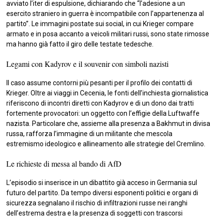
avviato l’iter di espulsione, dichiarando che “l’adesione a un
esercito straniero in guerra è incompatibile con l’appartenenza al
partito”. Le immagini postate sui social, in cui Krieger compare
armato e in posa accanto a veicoli militari russi, sono state rimosse
ma hanno già fatto il giro delle testate tedesche.
Legami con Kadyrov e il souvenir con simboli nazisti
Il caso assume contorni più pesanti per il profilo dei contatti di
Krieger. Oltre ai viaggi in Cecenia, le fonti dell’inchiesta giornalistica
riferiscono di incontri diretti con Kadyrov e di un dono dai tratti
fortemente provocatori: un oggetto con l’effigie della Luftwaffe
nazista. Particolare che, assieme alla presenza a Bakhmut in divisa
russa, rafforza l’immagine di un militante che mescola
estremismo ideologico e allineamento alle strategie del Cremlino.
Le richieste di messa al bando di AfD
L’episodio si inserisce in un dibattito già acceso in Germania sul
futuro del partito. Da tempo diversi esponenti politici e organi di
sicurezza segnalano il rischio di infiltrazioni russe nei ranghi
dell’estrema destra e la presenza di soggetti con trascorsi