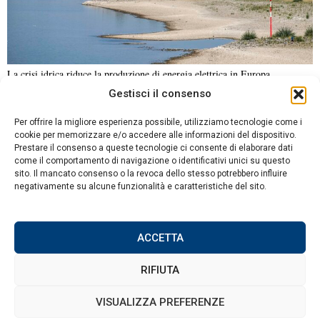
La crisi idrica riduce la produzione di energia elettrica in Europa
Gestisci il consenso
NOTIZIE URGENTI
CRONACA
POLITICA
ECONOMIA
ESTERI
Per offrire la migliore esperienza possibile, utilizziamo tecnologie come i
ANALISI E OPINIONI
SPORT
CULTURA
VIAGGI
cookie per memorizzare e/o accedere alle informazioni del dispositivo.
Prestare il consenso a queste tecnologie ci consente di elaborare dati
come il comportamento di navigazione o identificativi unici su questo
Contatti
sito. Il mancato consenso o la revoca dello stesso potrebbero influire
DA NON PERDERE
negativamente su alcune funzionalità e caratteristiche del sito.
Informativa sulla privacy
Tambov sospende i
Politica sui Cookie
risarcimenti alle imprese e
aspetta i fondi del
ACCETTA
Cremlino
RIFIUTA
La rete russa dei Wi-Fi
pubblici punta ai
©
2026
Tutti i diritti riservati.
Attuale
.
VISUALIZZA PREFERENZE
dispositivi usati da
diplomatici e aziende