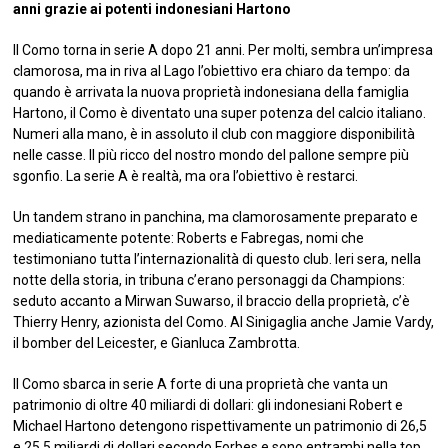
anni grazie ai potenti indonesiani Hartono
Il Como torna in serie A dopo 21 anni. Per molti, sembra un’impresa
clamorosa, ma in riva al Lago l’obiettivo era chiaro da tempo: da
quando è arrivata la nuova proprietà indonesiana della famiglia
Hartono, il Como è diventato una super potenza del calcio italiano.
Numeri alla mano, è in assoluto il club con maggiore disponibilità
nelle casse. Il più ricco del nostro mondo del pallone sempre più
sgonfio. La serie A è realtà, ma ora l’obiettivo è restarci.
Un tandem strano in panchina, ma clamorosamente preparato e
mediaticamente potente: Roberts e Fabregas, nomi che
testimoniano tutta l’internazionalità di questo club. Ieri sera, nella
notte della storia, in tribuna c’erano personaggi da Champions:
seduto accanto a Mirwan Suwarso, il braccio della proprietà, c’è
Thierry Henry, azionista del Como. Al Sinigaglia anche Jamie Vardy,
il bomber del Leicester, e Gianluca Zambrotta.
Il Como sbarca in serie A forte di una proprietà che vanta un
patrimonio di oltre 40 miliardi di dollari: gli indonesiani Robert e
Michael Hartono detengono rispettivamente un patrimonio di 26,5
e 25,5 miliardi di dollari secondo Forbes e sono entrambi nella top