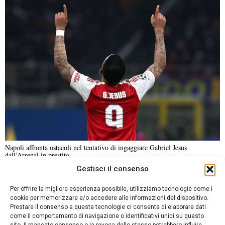
Napoli affronta ostacoli nel tentativo di ingaggiare Gabriel Jesus
dall’Arsenal in prestito
Gestisci il consenso
NOTIZIE URGENTI
CRONACA
POLITICA
ECONOMIA
ESTERI
Per offrire la migliore esperienza possibile, utilizziamo tecnologie come i
ANALISI E OPINIONI
SPORT
CULTURA
VIAGGI
cookie per memorizzare e/o accedere alle informazioni del dispositivo.
Prestare il consenso a queste tecnologie ci consente di elaborare dati
come il comportamento di navigazione o identificativi unici su questo
Contatti