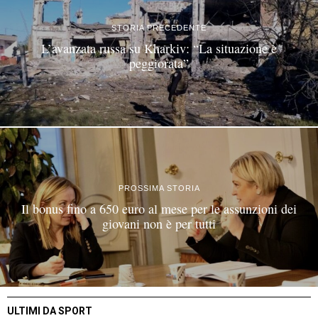
STORIA PRECEDENTE
L’avanzata russa su Kharkiv: “La situazione è
peggiorata”
PROSSIMA STORIA
Il bonus fino a 650 euro al mese per le assunzioni dei
giovani non è per tutti
ULTIMI DA SPORT