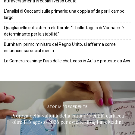
attraversamenti irregolari verso Ceuta
L’analisi di Ceccanti sulle primarie: una doppia sfida per il campo
largo
Quagliariello sul sistema elettorale: “Il ballottaggio di Vannacci è
determinante per la stabilità”
Burnham, primo ministro del Regno Unito, si afferma come
influencer sui social media
La Camera respinge l’uso delle chat: caos in Aula e proteste da Avs
©
2026
Tutti i diritti riservati.
Attuale
.
STORIA PRECEDENTE
Proroga della validità della carta d’identità cartacea
oltre il 3 agosto 2026 per evitare disagi ai cittadini