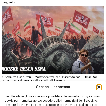
migranti»
Guerra tra Usa e Iran, il portavoce iraniano: l’accordo con l’Oman non
garantisce la sicurezza nello Stretto di Hormuz
Gestisci il consenso
NOTIZIE URGENTI
CRONACA
POLITICA
ECONOMIA
ESTERI
Per offrire la migliore esperienza possibile, utilizziamo tecnologie come i
ANALISI E OPINIONI
SPORT
CULTURA
VIAGGI
cookie per memorizzare e/o accedere alle informazioni del dispositivo.
Prestare il consenso a queste tecnologie ci consente di elaborare dati