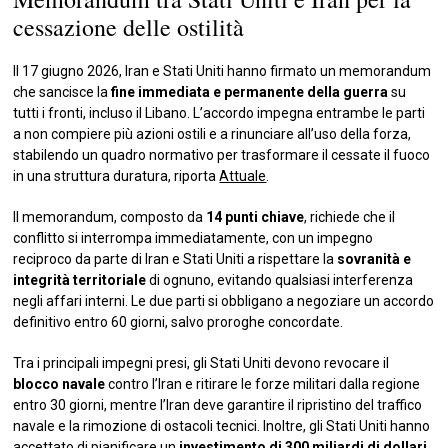
cessazione delle ostilità
Il 17 giugno 2026, Iran e Stati Uniti hanno firmato un memorandum
che sancisce la
fine immediata e permanente della guerra
su
tutti i fronti, incluso il Libano. L’accordo impegna entrambe le parti
a non compiere più azioni ostili e a rinunciare all’uso della forza,
stabilendo un quadro normativo per trasformare il cessate il fuoco
in una struttura duratura, riporta
Attuale
.
Il memorandum, composto da
14 punti chiave
, richiede che il
conflitto si interrompa immediatamente, con un impegno
reciproco da parte di Iran e Stati Uniti a rispettare la
sovranità e
integrità territoriale
di ognuno, evitando qualsiasi interferenza
negli affari interni. Le due parti si obbligano a negoziare un accordo
definitivo entro 60 giorni, salvo proroghe concordate.
Tra i principali impegni presi, gli Stati Uniti devono revocare il
blocco navale
contro l’Iran e ritirare le forze militari dalla regione
entro 30 giorni, mentre l’Iran deve garantire il ripristino del traffico
navale e la rimozione di ostacoli tecnici. Inoltre, gli Stati Uniti hanno
accettato di pianificare un
investimento di 300 miliardi di dollari