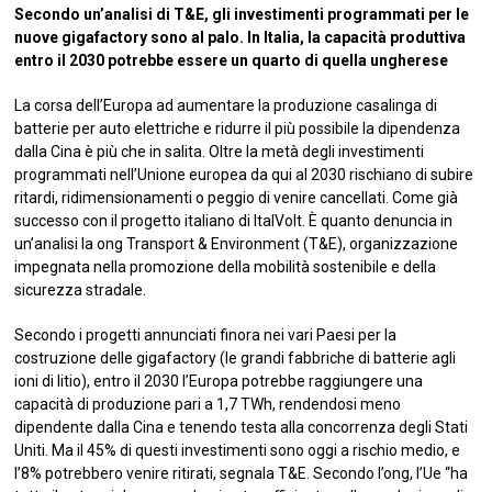
Secondo un’analisi di T&E, gli investimenti programmati per le
nuove gigafactory sono al palo. In Italia, la capacità produttiva
entro il 2030 potrebbe essere un quarto di quella ungherese
La corsa dell’Europa ad aumentare la produzione casalinga di
batterie per auto elettriche e ridurre il più possibile la dipendenza
dalla Cina è più che in salita. Oltre la metà degli investimenti
programmati nell’Unione europea da qui al 2030 rischiano di subire
ritardi, ridimensionamenti o peggio di venire cancellati. Come già
successo con il progetto italiano di ItalVolt. È quanto denuncia in
un’analisi la ong Transport & Environment (T&E), organizzazione
impegnata nella promozione della mobilità sostenibile e della
sicurezza stradale.
Secondo i progetti annunciati finora nei vari Paesi per la
costruzione delle gigafactory (le grandi fabbriche di batterie agli
ioni di litio), entro il 2030 l’Europa potrebbe raggiungere una
capacità di produzione pari a 1,7 TWh, rendendosi meno
dipendente dalla Cina e tenendo testa alla concorrenza degli Stati
Uniti. Ma il 45% di questi investimenti sono oggi a rischio medio, e
l’8% potrebbero venire ritirati, segnala T&E. Secondo l’ong, l’Ue “ha