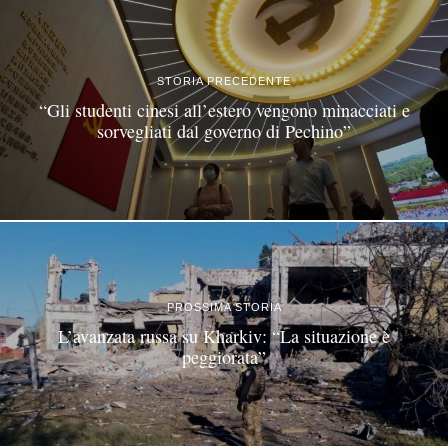
STORIA PRECEDENTE
“Gli studenti cinesi all’estero vengono minacciati e
sorvegliati dal governo di Pechino”
PROSSIMA STORIA
L’avanzata russa su Kharkiv: “La situazione è
peggiorata”