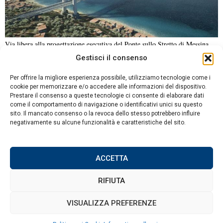
Via libera alla progettazione esecutiva del Ponte sullo Stretto di Messina
Gestisci il consenso
NOTIZIE URGENTI
CRONACA
POLITICA
ECONOMIA
ESTERI
Per offrire la migliore esperienza possibile, utilizziamo tecnologie come i
ANALISI E OPINIONI
SPORT
CULTURA
VIAGGI
cookie per memorizzare e/o accedere alle informazioni del dispositivo.
Prestare il consenso a queste tecnologie ci consente di elaborare dati
come il comportamento di navigazione o identificativi unici su questo
Contatti
sito. Il mancato consenso o la revoca dello stesso potrebbero influire
negativamente su alcune funzionalità e caratteristiche del sito.
Informativa sulla privacy
Politica sui Cookie
ACCETTA
RIFIUTA
©
2026
Tutti i diritti riservati.
Attuale
.
VISUALIZZA PREFERENZE