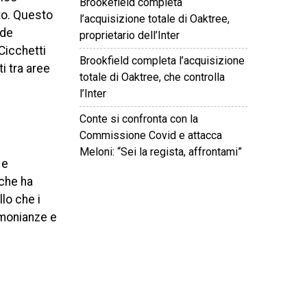
Brookefield completa
to. Questo
l’acquisizione totale di Oaktree,
ade
proprietario dell’Inter
 Cicchetti
Brookfield completa l’acquisizione
i tra aree
totale di Oaktree, che controlla
l’Inter
Conte si confronta con la
Commissione Covid e attacca
Meloni: “Sei la regista, affrontami”
 e
 che ha
©
2026
Tutti i diritti riservati.
Attuale
.
llo che i
imonianze e