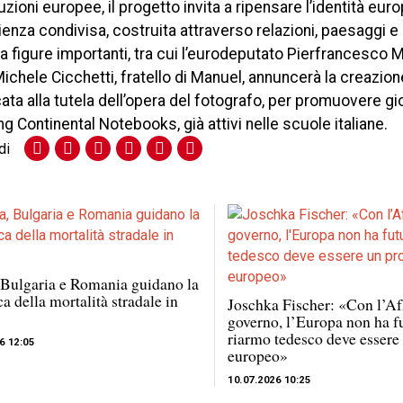
zioni europee, il progetto invita a ripensare l’identità eur
nza condivisa, costruita attraverso relazioni, paesaggi 
 figure importanti, tra cui l’eurodeputato Pierfrancesco Ma
ichele Cicchetti, fratello di Manuel, annuncerà la creazion
cata alla tutela dell’opera del fotografo, per promuovere gio
 Continental Notebooks, già attivi nelle scuole italiane.
di
 Bulgaria e Romania guidano la
ca della mortalità stradale in
Joschka Fischer: «Con l’Af
governo, l’Europa non ha fu
riarmo tedesco deve essere
6 12:05
europeo»
10.07.2026 10:25