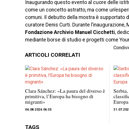
Inaugurando questo evento al cuore delle istitu
come un concetto astratto, ma come un’esperie
comuni. Il debutto della mostra è supportato da
curatore Denis Curti. Durante l’inaugurazione, M
Fondazione Archivio Manuel Cicchetti
, dedi
mediante borse di studio e progetti come Young
Condivi
ARTICOLI CORRELATI
Clara Sánchez: «La paura del diverso è
Serbia,
primitiva, l’Europa ha bisogno di
classifi
migranti»
Europa
06.08.2026 06:35
31.07.202
TAGS