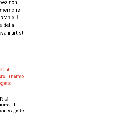
opea non
e memorie
ran e il
e della
vani artisti
D al
turo. Il
 un progetto