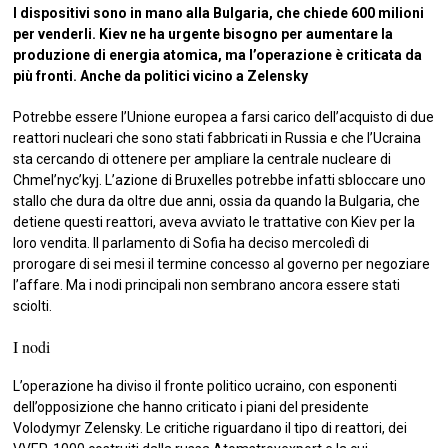
I dispositivi sono in mano alla Bulgaria, che chiede 600 milioni
per venderli. Kiev ne ha urgente bisogno per aumentare la
produzione di energia atomica, ma l’operazione è criticata da
più fronti. Anche da politici vicino a Zelensky
Potrebbe essere l’Unione europea a farsi carico dell’acquisto di due
reattori nucleari che sono stati fabbricati in Russia e che l’Ucraina
sta cercando di ottenere per ampliare la centrale nucleare di
Chmel’nyc’kyj. L’azione di Bruxelles potrebbe infatti sbloccare uno
stallo che dura da oltre due anni, ossia da quando la Bulgaria, che
detiene questi reattori, aveva avviato le trattative con Kiev per la
loro vendita. Il parlamento di Sofia ha deciso mercoledì di
prorogare di sei mesi il termine concesso al governo per negoziare
l’affare. Ma i nodi principali non sembrano ancora essere stati
sciolti.
I nodi
L’operazione ha diviso il fronte politico ucraino, con esponenti
dell’opposizione che hanno criticato i piani del presidente
Volodymyr Zelensky. Le critiche riguardano il tipo di reattori, dei