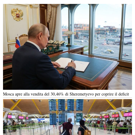
Mosca apre alla vendita del 30,46% di Sheremetyevo per coprire il deficit