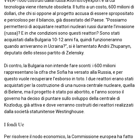
VVER-1000 costruiti dalla russa Atomstroyexport e la cui
tecnologia viene ritenute obsoleta. Il tutto a un costo, 600 milioni di
dollari, che chi si oppone al progetto accusa di essere spropositato
e pericoloso per il bilancio, già dissestato del Paese. “Possiamo
permetterci di acquistare reattori nucleari russi durante l’invasione
(russa)? E in che condizioni sono questi reattori? Sono stati
acquistati dalla Bulgaria 10-12 anni fa, quindi funzioneranno
quando arriveranno in Ucraina?”, si è lamentato Andrii Zhupanyn,
deputato dello stesso partito di Zelensky.
Di contro, la Bulgaria non intende fare sconti: i 600 milioni
rappresentano la cifra che Sofia ha versato alla Russia, e per
questo vuole recuperare l’esborso in toto. I due reattori erano stati
acquistati per la costruzione di una nuova centrale nucleare, quella
di Belene, ma il progetto è stato poi abortito, e l’anno scorso il
governo ha deciso di puntare sullo sviluppo della centrale di
Kozloduy, già attiva e dove verranno costruiti dei reattori realizzati
dalla società statunitense Westinghouse.
I fondi Ue
Per risolvere il nodo economico, la Commissione europea ha fatto