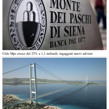
Utile Mps cresce del 25% a 1,1 miliardi, ingaggiati nuovi advisor