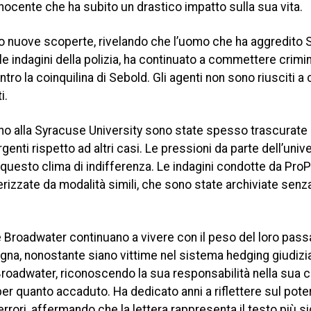
ocente che ha subito un drastico impatto sulla sua vita.
to nuove scoperte, rivelando che l’uomo che ha aggredito 
lle indagini della polizia, ha continuato a commettere crimin
 la coinquilina di Sebold. Gli agenti non sono riusciti a
i.
orno alla Syracuse University sono state spesso trascurate 
enti rispetto ad altri casi. Le pressioni da parte dell’univ
 questo clima di indifferenza. Le indagini condotte da Pro
rizzate da modalità simili, che sono state archiviate senz
e Broadwater continuano a vivere con il peso del loro pass
na, nonostante siano vittime nel sistema hedging giudizia
Broadwater, riconoscendo la sua responsabilità nella sua
er quanto accaduto. Ha dedicato anni a riflettere sul pote
errori, affermando che la lettera rappresenta il testo più si