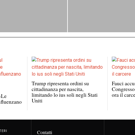
Trump ripresenta ordini su
Fauci accus
cittadinanza per nascita,
Congresso:
l
limitando lo ius soli negli Stati
ora il carc
 «Le
Uniti
nfluenzano
TERI
Contatti