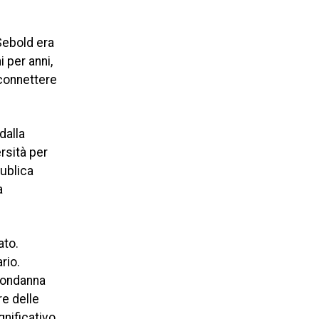
Sebold era
i per anni,
 connettere
dalla
ersità per
Publica
a
ato.
rio.
 condanna
re delle
gnificativo