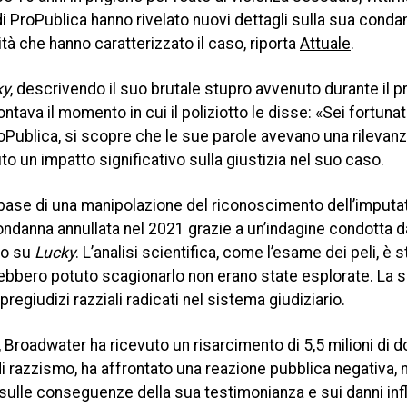
di ProPublica hanno rivelato nuovi dettagli sulla sua conda
ità che hanno caratterizzato il caso, riporta
Attuale
.
ky
, descrivendo il suo brutale stupro avvenuto durante il 
ntava il momento in cui il poliziotto le disse: «Sei fortun
roPublica, si scopre che le sue parole avevano una rilevan
uto un impatto significativo sulla giustizia nel suo caso.
base di una manipolazione del riconoscimento dell’imputat
 condanna annullata nel 2021 grazie a un’indagine condotta 
to su
Lucky
. L’analisi scientifica, come l’esame dei peli, è s
rebbero potuto scagionarlo non erano state esplorate. La 
regiudizi razziali radicati nel sistema giudiziario.
Broadwater ha ricevuto un risarcimento di 5,5 milioni di dol
di razzismo, ha affrontato una reazione pubblica negativa,
 sulle conseguenze della sua testimonianza e sui danni infl