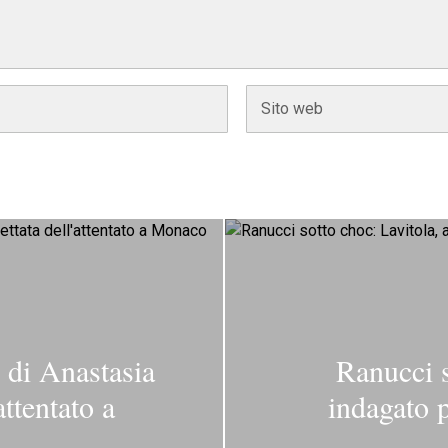
o di Anastasia
Ranucci s
ttentato a
indagato p