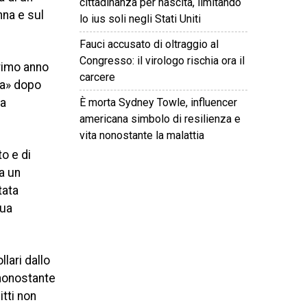
cittadinanza per nascita, limitando
nna e sul
lo ius soli negli Stati Uniti
Fauci accusato di oltraggio al
Congresso: il virologo rischia ora il
primo anno
carcere
ata» dopo
È morta Sydney Towle, influencer
za
americana simbolo di resilienza e
vita nonostante la malattia
o e di
da un
©
2026
Tutti i diritti riservati.
Attuale
.
tata
sua
lari dallo
 nonostante
itti non