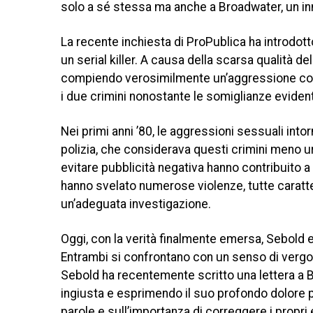
solo a sé stessa ma anche a Broadwater, un inn
La recente inchiesta di ProPublica ha introdot
un serial killer. A causa della scarsa qualità de
compiendo verosimilmente un’aggressione contro
i due crimini nonostante le somiglianze evident
Nei primi anni ’80, le aggressioni sessuali int
polizia, che considerava questi crimini meno urg
evitare pubblicità negativa hanno contribuito a
hanno svelato numerose violenze, tutte caratte
un’adeguata investigazione.
Oggi, con la verità finalmente emersa, Sebold 
Entrambi si confrontano con un senso di vergog
Sebold ha recentemente scritto una lettera a 
ingiusta e esprimendo il suo profondo dolore p
parole e sull’importanza di correggere i propri 