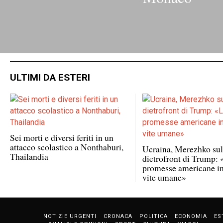
ULTIMI DA ESTERI
Sei morti e diversi feriti in un
attacco scolastico a Nonthaburi,
Ucraina, Merezhko su
Thailandia
dietrofront di Trump:
promesse americane i
vite umane»
NOTIZIE URGENTI
CRONACA
POLITICA
ECONOMIA
ES