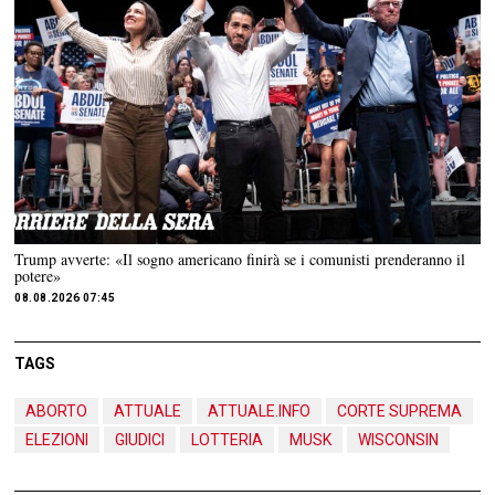
Trump avverte: «Il sogno americano finirà se i comunisti prenderanno il
potere»
08.08.2026 07:45
TAGS
ABORTO
ATTUALE
ATTUALE.INFO
CORTE SUPREMA
ELEZIONI
GIUDICI
LOTTERIA
MUSK
WISCONSIN