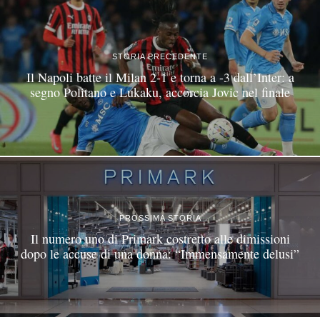
STORIA PRECEDENTE
Il Napoli batte il Milan 2-1 e torna a -3 dall’Inter: a
segno Politano e Lukaku, accorcia Jovic nel finale
PROSSIMA STORIA
Il numero uno di Primark costretto alle dimissioni
dopo le accuse di una donna: “Immensamente delusi”