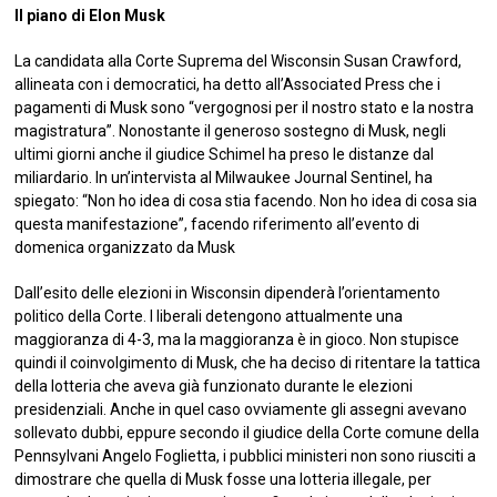
Il piano di Elon Musk
La candidata alla Corte Suprema del Wisconsin Susan Crawford,
allineata con i democratici, ha detto all’Associated Press che i
pagamenti di Musk sono “vergognosi per il nostro stato e la nostra
magistratura”. Nonostante il generoso sostegno di Musk, negli
ultimi giorni anche il giudice Schimel ha preso le distanze dal
miliardario. In un’intervista al Milwaukee Journal Sentinel, ha
spiegato: “Non ho idea di cosa stia facendo. Non ho idea di cosa sia
questa manifestazione”, facendo riferimento all’evento di
domenica organizzato da Musk
Dall’esito delle elezioni in Wisconsin dipenderà l’orientamento
politico della Corte. I liberali detengono attualmente una
maggioranza di 4-3, ma la maggioranza è in gioco. Non stupisce
quindi il coinvolgimento di Musk, che ha deciso di ritentare la tattica
della lotteria che aveva già funzionato durante le elezioni
presidenziali. Anche in quel caso ovviamente gli assegni avevano
sollevato dubbi, eppure secondo il giudice della Corte comune della
Pennsylvani Angelo Foglietta, i pubblici ministeri non sono riusciti a
dimostrare che quella di Musk fosse una lotteria illegale, per