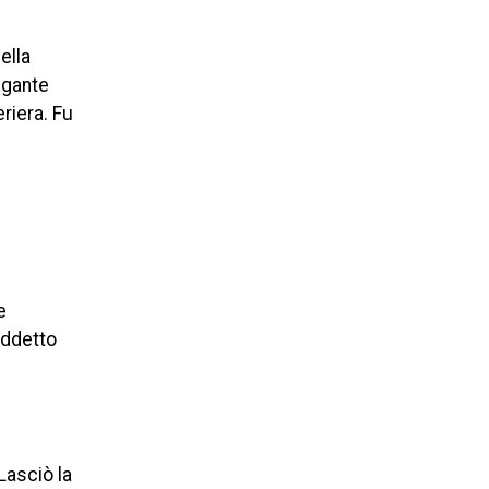
ella
legante
riera. Fu
e
addetto
Lasciò la