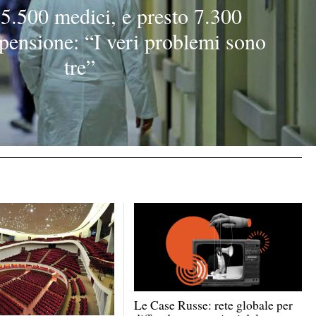
.500 medici, e presto 7.300
pensione: “I veri problemi sono
tre”
Le Case Russe: rete globale per