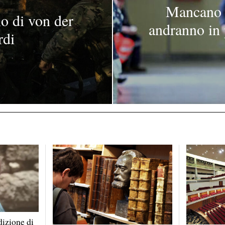
Mancano 5
no di von der
andranno in 
rdi
dizione di