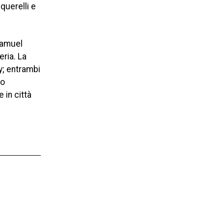
querelli e
Samuel
ria. La
y; entrambi
so
 in città