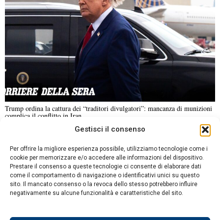
Trump ordina la cattura dei “traditori divulgatori”: mancanza di munizioni
complica il conflitto in Iran
Gestisci il consenso
NOTIZIE URGENTI
CRONACA
POLITICA
ECONOMIA
ESTERI
Per offrire la migliore esperienza possibile, utilizziamo tecnologie come i
ANALISI E OPINIONI
SPORT
CULTURA
VIAGGI
cookie per memorizzare e/o accedere alle informazioni del dispositivo.
Prestare il consenso a queste tecnologie ci consente di elaborare dati
come il comportamento di navigazione o identificativi unici su questo
Contatti
sito. Il mancato consenso o la revoca dello stesso potrebbero influire
DA NON PERDERE
negativamente su alcune funzionalità e caratteristiche del sito.
Informativa sulla privacy
Trump ordina la cattura
Politica sui Cookie
dei “traditori divulgatori”: