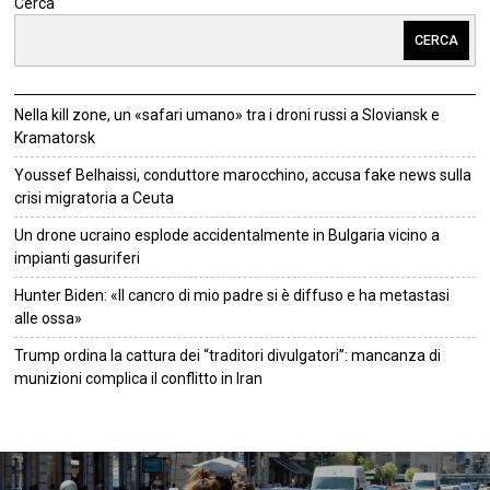
Cerca
CERCA
Nella kill zone, un «safari umano» tra i droni russi a Sloviansk e
Kramatorsk
Youssef Belhaissi, conduttore marocchino, accusa fake news sulla
crisi migratoria a Ceuta
Un drone ucraino esplode accidentalmente in Bulgaria vicino a
impianti gasuriferi
Hunter Biden: «Il cancro di mio padre si è diffuso e ha metastasi
alle ossa»
Trump ordina la cattura dei “traditori divulgatori”: mancanza di
munizioni complica il conflitto in Iran
©
2026
Tutti i diritti riservati.
Attuale
.