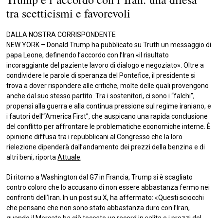
tra scetticismi e favorevoli
DALLA NOSTRA CORRISPONDENTE
NEW YORK – Donald Trump ha pubblicato su Truth un messaggio di
papa Leone, definendo l’accordo con l’Iran «il risultato
incoraggiante del paziente lavoro di dialogo e negoziato». Oltre a
condividere le parole di speranza del Pontefice, il presidente si
trova a dover rispondere alle critiche, molte delle quali provengono
anche dal suo stesso partito. Tra i sostenitori, ci sono i “falchi”,
propensi alla guerra e alla continua pressione sul regime iraniano, e
i fautori dell’“America First”, che auspicano una rapida conclusione
del conflitto per affrontare le problematiche economiche interne. È
opinione diffusa tra i repubblicani al Congresso che la loro
rielezione dipenderà dall’andamento dei prezzi della benzina e di
altri beni, riporta
Attuale
.
Di ritorno a Washington dal G7 in Francia, Trump si è scagliato
contro coloro che lo accusano di non essere abbastanza fermo nei
confronti dell’Iran. In un post su X, ha affermato: «Questi sciocchi
che pensano che non sono stato abbastanza duro con l’Iran,
quando il Mercato ha già toccato un record in salita e i prezzi del