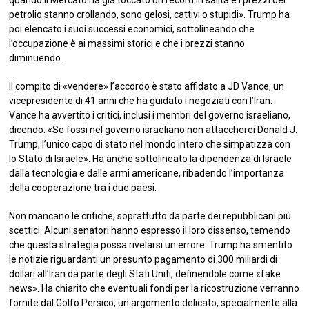
petrolio stanno crollando, sono gelosi, cattivi o stupidi». Trump ha
poi elencato i suoi successi economici, sottolineando che
l’occupazione è ai massimi storici e che i prezzi stanno
diminuendo.
Il compito di «vendere» l’accordo è stato affidato a JD Vance, un
vicepresidente di 41 anni che ha guidato i negoziati con l’Iran.
Vance ha avvertito i critici, inclusi i membri del governo israeliano,
dicendo: «Se fossi nel governo israeliano non attaccherei Donald J.
Trump, l’unico capo di stato nel mondo intero che simpatizza con
lo Stato di Israele». Ha anche sottolineato la dipendenza di Israele
dalla tecnologia e dalle armi americane, ribadendo l’importanza
della cooperazione tra i due paesi.
Non mancano le critiche, soprattutto da parte dei repubblicani più
scettici. Alcuni senatori hanno espresso il loro dissenso, temendo
che questa strategia possa rivelarsi un errore. Trump ha smentito
le notizie riguardanti un presunto pagamento di 300 miliardi di
dollari all’Iran da parte degli Stati Uniti, definendole come «fake
news». Ha chiarito che eventuali fondi per la ricostruzione verranno
fornite dal Golfo Persico, un argomento delicato, specialmente alla