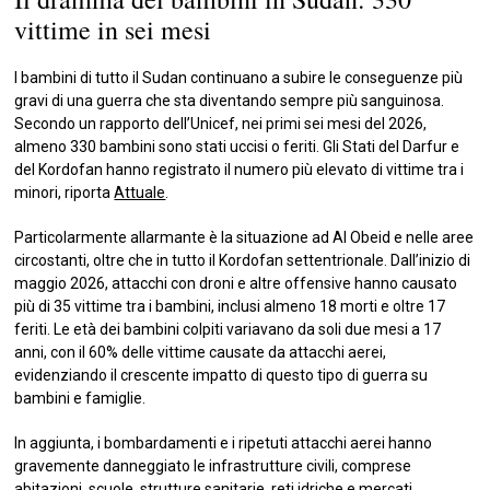
vittime in sei mesi
I bambini di tutto il Sudan continuano a subire le conseguenze più
gravi di una guerra che sta diventando sempre più sanguinosa.
Secondo un rapporto dell’Unicef, nei primi sei mesi del 2026,
almeno 330 bambini sono stati uccisi o feriti. Gli Stati del Darfur e
del Kordofan hanno registrato il numero più elevato di vittime tra i
minori, riporta
Attuale
.
Particolarmente allarmante è la situazione ad Al Obeid e nelle aree
circostanti, oltre che in tutto il Kordofan settentrionale. Dall’inizio di
maggio 2026, attacchi con droni e altre offensive hanno causato
più di 35 vittime tra i bambini, inclusi almeno 18 morti e oltre 17
feriti. Le età dei bambini colpiti variavano da soli due mesi a 17
anni, con il 60% delle vittime causate da attacchi aerei,
evidenziando il crescente impatto di questo tipo di guerra su
bambini e famiglie.
In aggiunta, i bombardamenti e i ripetuti attacchi aerei hanno
gravemente danneggiato le infrastrutture civili, comprese
abitazioni, scuole, strutture sanitarie, reti idriche e mercati,