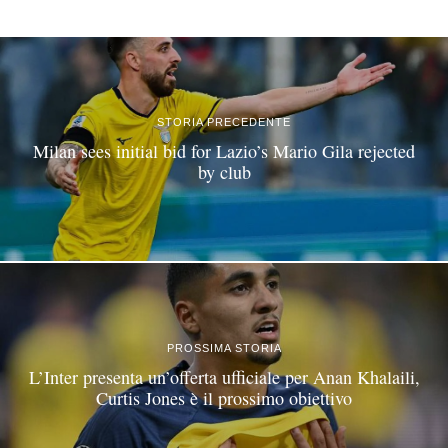
©
2026
Tutti i diritti riservati.
Attuale
.
STORIA PRECEDENTE
Milan sees initial bid for Lazio’s Mario Gila rejected
by club
PROSSIMA STORIA
L’Inter presenta un’offerta ufficiale per Anan Khalaili,
Curtis Jones è il prossimo obiettivo