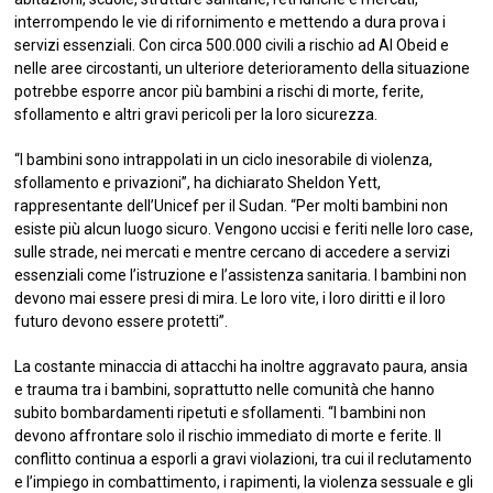
interrompendo le vie di rifornimento e mettendo a dura prova i
servizi essenziali. Con circa 500.000 civili a rischio ad Al Obeid e
nelle aree circostanti, un ulteriore deterioramento della situazione
potrebbe esporre ancor più bambini a rischi di morte, ferite,
sfollamento e altri gravi pericoli per la loro sicurezza.
“I bambini sono intrappolati in un ciclo inesorabile di violenza,
sfollamento e privazioni”, ha dichiarato Sheldon Yett,
rappresentante dell’Unicef per il Sudan. “Per molti bambini non
esiste più alcun luogo sicuro. Vengono uccisi e feriti nelle loro case,
sulle strade, nei mercati e mentre cercano di accedere a servizi
essenziali come l’istruzione e l’assistenza sanitaria. I bambini non
devono mai essere presi di mira. Le loro vite, i loro diritti e il loro
futuro devono essere protetti”.
La costante minaccia di attacchi ha inoltre aggravato paura, ansia
e trauma tra i bambini, soprattutto nelle comunità che hanno
subito bombardamenti ripetuti e sfollamenti. “I bambini non
devono affrontare solo il rischio immediato di morte e ferite. Il
conflitto continua a esporli a gravi violazioni, tra cui il reclutamento
e l’impiego in combattimento, i rapimenti, la violenza sessuale e gli