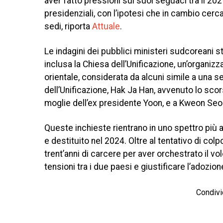
aver fatto pressioni sui suoi seguaci tra il 2021
presidenziali, con l’ipotesi che in cambio cer
sedi, riporta
Attuale
.
Le indagini dei pubblici ministeri sudcoreani st
inclusa la Chiesa dell’Unificazione, un’organizza
orientale, considerata da alcuni simile a una s
dell’Unificazione, Hak Ja Han, avvenuto lo sco
moglie dell’ex presidente Yoon, e a Kweon Seo
Queste inchieste rientrano in uno spettro più a
e destituito nel 2024. Oltre al tentativo di col
trent’anni di carcere per aver orchestrato il vo
tensioni tra i due paesi e giustificare l’adozion
Condivi