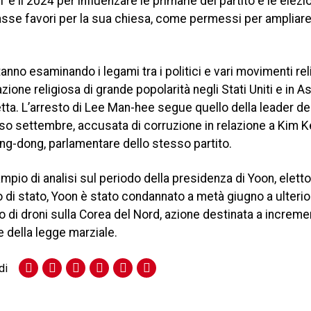
 e il 2024 per influenzare le primarie del partito e le elezio
casse favori per la sua chiesa, come permessi per ampliare
anno esaminando i legami tra i politici e vari movimenti reli
zione religiosa di grande popolarità negli Stati Uniti e in As
etta. L’arresto di Lee Man-hee segue quello della leader de
rso settembre, accusata di corruzione in relazione a Kim 
ng-dong, parlamentare dello stesso partito.
mpio di analisi sul periodo della presidenza di Yoon, elett
po di stato, Yoon è stato condannato a metà giugno a ulterio
lo di droni sulla Corea del Nord, azione destinata a increme
e della legge marziale.
di