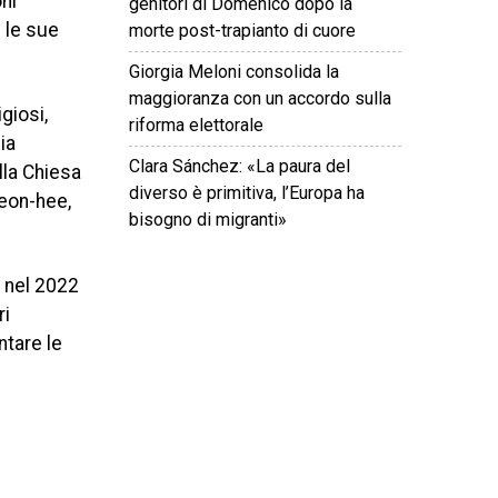
ni
genitori di Domenico dopo la
 le sue
morte post-trapianto di cuore
Giorgia Meloni consolida la
maggioranza con un accordo sulla
giosi,
riforma elettorale
ia
Clara Sánchez: «La paura del
lla Chiesa
diverso è primitiva, l’Europa ha
Keon-hee,
bisogno di migranti»
o nel 2022
©
2026
Tutti i diritti riservati.
Attuale
.
ri
ntare le