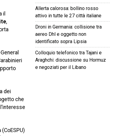
Allerta calorosa: bollino rosso
 il
attivo in tutte le 27 città italiane
ite
,
Droni in Germania: collisione tra
porta
aereo Dhl e oggetto non
identificato sopra Lipsia
-General
Colloquio telefonico tra Tajani e
Araghchi: discussione su Hormuz
arabinieri
e negoziati per il Libano
upporto
©
2026
Tutti i diritti riservati.
Attuale
.
a dei
rogetto che
l’interesse
ità (CoESPU)