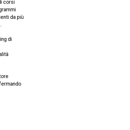
i corsi
rogrammi
ienti da più
.
ing di
lità
tore
onfermando