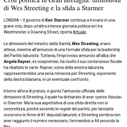
di Wes Streeting e la sfida a Starmer
LONDRA – Il governo di
Keir Starmer
continua a trovarsi in una
grave crisi, dopo un’altra intensa giornata politica ieri tra
Westminster e Downing Street, riporta
Attuale
.
Le dimissioni del ministro della Sanità,
Wes Streeting
, erano
attese, insieme all’annuncio di una formale sfida per la leadership
del Partito laburista. Tuttavia, l’improvviso annuncio all’alba che
Angela Rayner
, ex vicepremier, ha risolto il suo contenzioso fiscale
ha ribaltato le carte: Rayner, icona della sinistra laburista,
rappresenterebbe una seria minaccia per Streeting, esponente
della destra blairiana, in un eventuale confronto.
Intorno all’ora di pranzo, è giunto l’annuncio ufficiale delle
dimissioni di Streeting, il quale ha dichiarato di aver «perso fiducia»
in Starmer. Ma la sua aspettativa di una sfida diretta non si
concretizza, poiché secondo le regole del partito, per lanciarla
occorrono le firme di 81 deputati laburisti, e Streeting sembra non
aver raggiunto il numero necessario, fermandosi a 44 secondo la
Bbc
.