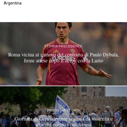
Argentina
©
2026
Tutti i diritti riservati.
Attuale
.
STORIA PRECEDENTE
Roma vicina al rinnovo del contratto di Paulo Dybala,
firme attese dopo il derby con la Lazio
PROSSIMA STORIA
Giornata di Gerusalemme segnata da violenza e
attacchi contro i palestinesi