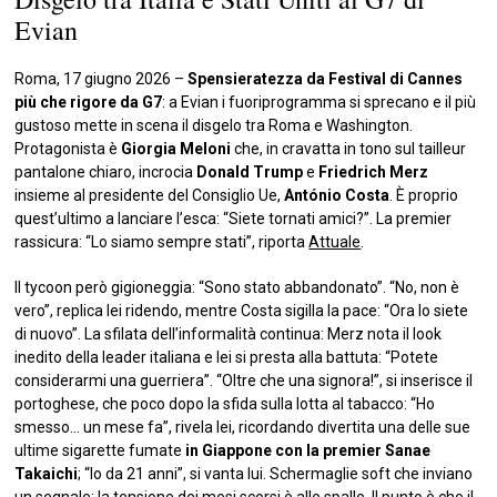
Evian
Roma, 17 giugno 2026 – ​​​​
Spensieratezza da Festival di Cannes
più che rigore da G7
: a Evian i fuoriprogramma si sprecano e il più
gustoso mette in scena il disgelo tra Roma e Washington.
Protagonista è
Giorgia Meloni
che, in cravatta in tono sul tailleur
pantalone chiaro, incrocia
Donald Trump
e
Friedrich Merz
insieme al presidente del Consiglio Ue,
António Costa
. È proprio
quest’ultimo a lanciare l’esca: “Siete tornati amici?”. La premier
rassicura: “Lo siamo sempre stati”, riporta
Attuale
.
Il tycoon però gigioneggia: “Sono stato abbandonato”. “No, non è
vero”, replica lei ridendo, mentre Costa sigilla la pace: “Ora lo siete
di nuovo”. La sfilata dell’informalità continua: Merz nota il look
inedito della leader italiana e lei si presta alla battuta: “Potete
considerarmi una guerriera”. “Oltre che una signora!”, si inserisce il
portoghese, che poco dopo la sfida sulla lotta al tabacco: “Ho
smesso… un mese fa”, rivela lei, ricordando divertita una delle sue
ultime sigarette fumate
in Giappone con la premier Sanae
Takaichi
; “Io da 21 anni”, si vanta lui. Schermaglie soft che inviano
un segnale: la tensione dei mesi scorsi è alle spalle. Il punto è che il