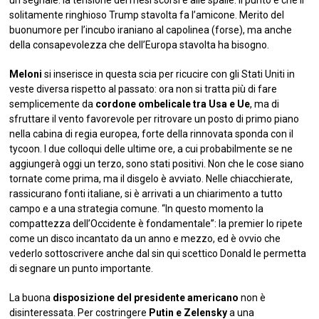
solitamente ringhioso Trump stavolta fa l’amicone. Merito del
buonumore per l’incubo iraniano al capolinea (forse), ma anche
della consapevolezza che dell’Europa stavolta ha bisogno.
Meloni
si inserisce in questa scia per ricucire con gli Stati Uniti in
veste diversa rispetto al passato: ora non si tratta più di fare
semplicemente da
cordone ombelicale tra Usa e Ue
, ma di
sfruttare il vento favorevole per ritrovare un posto di primo piano
nella cabina di regia europea, forte della rinnovata sponda con il
tycoon. I due colloqui delle ultime ore, a cui probabilmente se ne
aggiungerà oggi un terzo, sono stati positivi. Non che le cose siano
tornate come prima, ma il disgelo è avviato. Nelle chiacchierate,
rassicurano fonti italiane, si è arrivati a un chiarimento a tutto
campo e a una strategia comune. “In questo momento la
compattezza dell’Occidente è fondamentale”: la premier lo ripete
come un disco incantato da un anno e mezzo, ed è ovvio che
vederlo sottoscrivere anche dal sin qui scettico Donald le permetta
di segnare un punto importante.
La buona
disposizione del presidente americano
non è
disinteressata. Per costringere
Putin e Zelensky
a una