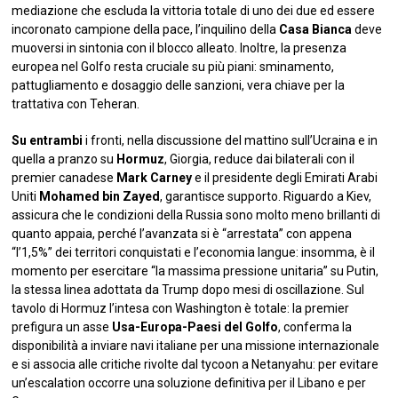
mediazione che escluda la vittoria totale di uno dei due ed essere
incoronato campione della pace, l’inquilino della
Casa Bianca
deve
muoversi in sintonia con il blocco alleato. Inoltre, la presenza
europea nel Golfo resta cruciale su più piani: sminamento,
pattugliamento e dosaggio delle sanzioni, vera chiave per la
trattativa con Teheran.
Su entrambi
i fronti, nella discussione del mattino sull’Ucraina e in
quella a pranzo su
Hormuz
, Giorgia, reduce dai bilaterali con il
premier canadese
Mark Carney
e il presidente degli Emirati Arabi
Uniti
Mohamed bin Zayed
, garantisce supporto. Riguardo a Kiev,
assicura che le condizioni della Russia sono molto meno brillanti di
quanto appaia, perché l’avanzata si è “arrestata” con appena
“l’1,5%” dei territori conquistati e l’economia langue: insomma, è il
momento per esercitare “la massima pressione unitaria” su Putin,
la stessa linea adottata da Trump dopo mesi di oscillazione. Sul
tavolo di Hormuz l’intesa con Washington è totale: la premier
prefigura un asse
Usa-Europa-Paesi del Golfo
, conferma la
disponibilità a inviare navi italiane per una missione internazionale
e si associa alle critiche rivolte dal tycoon a Netanyahu: per evitare
un’escalation occorre una soluzione definitiva per il Libano e per