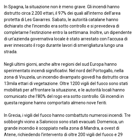
In Spagna, la situazione non è meno grave. Gli incendi hanno
distrutto circa 2.200 ettari, il 97% dei quali all’interno dell’area
protetta di Les Gavarres. Sabato, le autorità catalane hanno
dichiarato che l’incendio era sotto controllo e si prevedeva di
completarne l’estinzione entro la settimana. Inoltre, un dipendente
di un’azienda governativa locale è stato arrestato con l’accusa di
aver innescato il rogo durante lavori di smerigliatura lungo una
strada.
Negli ultimi giorni, anche altre regioni del sud Europa hanno
sperimentato incendi significativi. Nel nord del Portogallo, nella
zona di Vouzela, un incendio divampato giovedì ha distrutto circa
13mila ettari di vegetazione. Oltre 1200 vigili del fuoco sono stati
mobilitati per affrontare la situazione, e le autorità locali hanno
comunicato che l’80% del rogo era sotto controllo. Gli incendi in
questa regione hanno comportato almeno nove feriti.
In Grecia, i vigili del fuoco hanno combattuto numerosi incendi. Tre
sobborghi vicino a Salonicco sono stati evacuati. Domenica, un
grande incendio è scoppiato nella zona di Mandra, a ovest di
Atene, richiedendo l’intervento di oltre 200 vigili del fuoco e 29