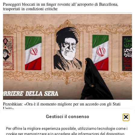
Passeggeri bloccati in un finger rovente all’aeroporto di Barcellona,
trasportati in condizioni critiche
Pezeshkian: «Ora è il momento migliore per un accordo con gli Stati
Uniti»
Gestisci il consenso
NOTIZIE URGENTI
CRONACA
POLITICA
ECONOMIA
ESTERI
Per offrire la migliore esperienza possibile, utilizziamo tecnologie come i
ANALISI E OPINIONI
SPORT
CULTURA
VIAGGI
cookie per memorizzare e/o accedere alle informazioni del dispositivo.