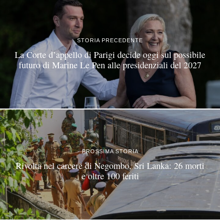
STORIA PRECEDENTE
La Corte d’appello di Parigi decide oggi sul possibile
futuro di Marine Le Pen alle presidenziali del 2027
PROSSIMA STORIA
Rivolta nel carcere di Negombo, Sri Lanka: 26 morti
e oltre 100 feriti