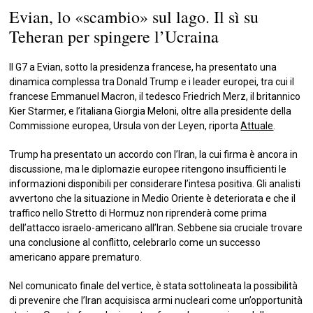
Evian, lo «scambio» sul lago. Il sì su
Teheran per spingere l’Ucraina
Il G7 a Evian, sotto la presidenza francese, ha presentato una
dinamica complessa tra Donald Trump e i leader europei, tra cui il
francese Emmanuel Macron, il tedesco Friedrich Merz, il britannico
Kier Starmer, e l’italiana Giorgia Meloni, oltre alla presidente della
Commissione europea, Ursula von der Leyen, riporta
Attuale
.
Trump ha presentato un accordo con l’Iran, la cui firma è ancora in
discussione, ma le diplomazie europee ritengono insufficienti le
informazioni disponibili per considerare l’intesa positiva. Gli analisti
avvertono che la situazione in Medio Oriente è deteriorata e che il
traffico nello Stretto di Hormuz non riprenderà come prima
dell’attacco israelo-americano all’Iran. Sebbene sia cruciale trovare
una conclusione al conflitto, celebrarlo come un successo
americano appare prematuro.
Nel comunicato finale del vertice, è stata sottolineata la possibilità
di prevenire che l’Iran acquisisca armi nucleari come un’opportunità