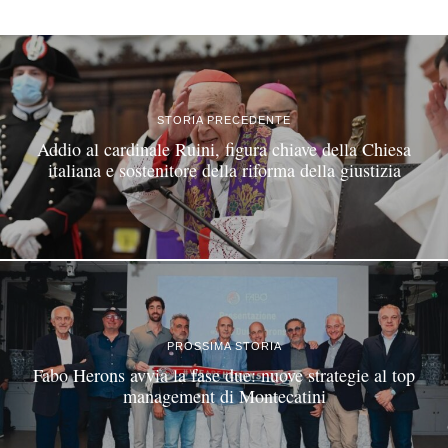
©
2026
Tutti i diritti riservati.
Attuale
.
STORIA PRECEDENTE
Addio al cardinale Ruini, figura chiave della Chiesa
italiana e sostenitore della riforma della giustizia
PROSSIMA STORIA
Fabo Herons avvia la fase due: nuove strategie al top
management di Montecatini