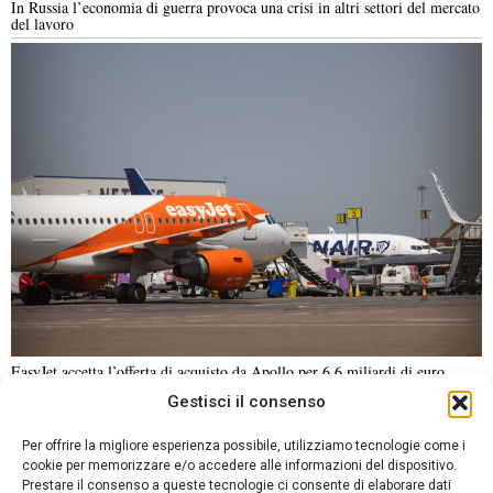
In Russia l’economia di guerra provoca una crisi in altri settori del mercato
del lavoro
EasyJet accetta l’offerta di acquisto da Apollo per 6,6 miliardi di euro
Gestisci il consenso
NOTIZIE URGENTI
CRONACA
POLITICA
ECONOMIA
ESTERI
Per offrire la migliore esperienza possibile, utilizziamo tecnologie come i
ANALISI E OPINIONI
SPORT
CULTURA
VIAGGI
cookie per memorizzare e/o accedere alle informazioni del dispositivo.
Prestare il consenso a queste tecnologie ci consente di elaborare dati