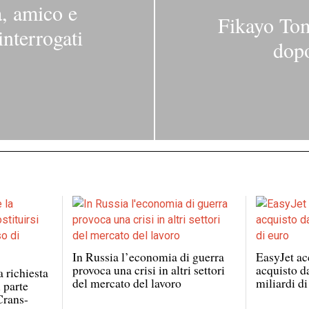
a, amico e
Fikayo Tom
interrogati
dopo
In Russia l’economia di guerra
EasyJet acc
provoca una crisi in altri settori
acquisto d
a richiesta
del mercato del lavoro
miliardi di
i parte
Crans-