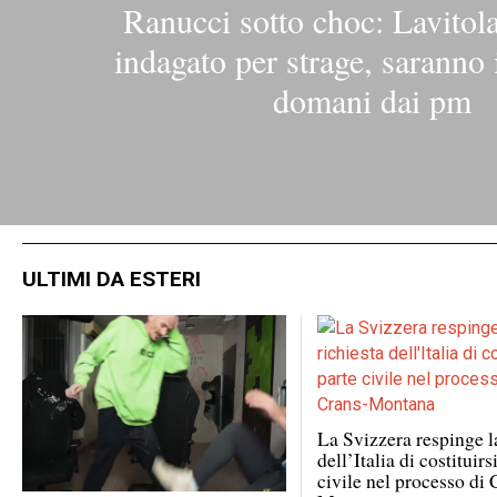
Ranucci sotto choc: Lavitol
indagato per strage, saranno 
domani dai pm
ULTIMI DA ESTERI
La Svizzera respinge l
dell’Italia di costituirs
civile nel processo di 