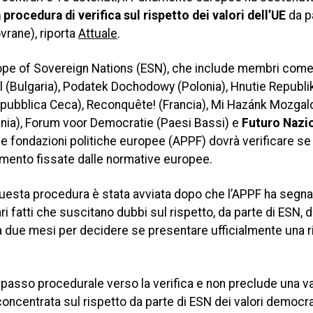
a procedura di verifica sul rispetto dei valori dell’UE
da p
vrane), riporta
Attuale
.
 Europe of Sovereign Nations (ESN), che include membri com
l (Bulgaria), Podatek Dochodowy (Polonia), Hnutie Republi
epubblica Ceca), Reconquête! (Francia), Mi Hazánk Mozga
uania), Forum voor Democratie (Paesi Bassi) e
Futuro Nazi
i e le fondazioni politiche europee (APPF) dovrà verificare se
ziamento fissate dalle normative europee.
uesta procedura è stata avviata dopo che l’APPF ha segnal
 fatti che suscitano dubbi sul rispetto, da parte di ESN, de
ora due mesi per decidere se presentare ufficialmente una r
 passo procedurale verso la verifica e non preclude una v
concentrata sul rispetto da parte di ESN dei valori democra