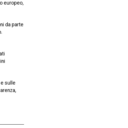
ico europeo,
ni da parte
o.
ati
ini
 e sulle
parenza,