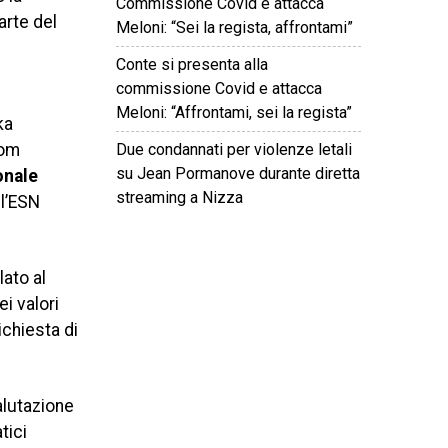
Commissione Covid e attacca
arte del
Meloni: “Sei la regista, affrontami”
Conte si presenta alla
commissione Covid e attacca
e
Meloni: “Affrontami, sei la regista”
ka
Due condannati per violenze letali
lom
su Jean Pormanove durante diretta
onale
streaming a Nizza
 l’ESN
©
2026
Tutti i diritti riservati.
Attuale
.
ato al
i valori
ichiesta di
alutazione
tici