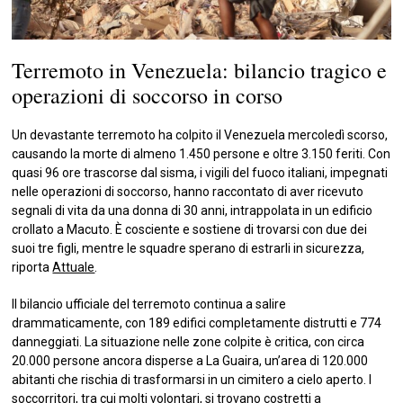
Terremoto in Venezuela: bilancio tragico e
operazioni di soccorso in corso
Un devastante terremoto ha colpito il Venezuela mercoledì scorso,
causando la morte di almeno 1.450 persone e oltre 3.150 feriti. Con
quasi 96 ore trascorse dal sisma, i vigili del fuoco italiani, impegnati
nelle operazioni di soccorso, hanno raccontato di aver ricevuto
segnali di vita da una donna di 30 anni, intrappolata in un edificio
crollato a Macuto. È cosciente e sostiene di trovarsi con due dei
suoi tre figli, mentre le squadre sperano di estrarli in sicurezza,
riporta
Attuale
.
Il bilancio ufficiale del terremoto continua a salire
drammaticamente, con 189 edifici completamente distrutti e 774
danneggiati. La situazione nelle zone colpite è critica, con circa
20.000 persone ancora disperse a La Guaira, un’area di 120.000
abitanti che rischia di trasformarsi in un cimitero a cielo aperto. I
soccorritori, tra cui molti volontari, si trovano costretti a