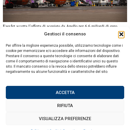
EasyJet accetta l’offerta di acquisto da Apollo per 6,6 miliardi di euro
Gestisci il consenso
NOTIZIE URGENTI
CRONACA
POLITICA
ECONOMIA
ESTERI
Per offrire la migliore esperienza possibile, utilizziamo tecnologie come i
ANALISI E OPINIONI
SPORT
CULTURA
VIAGGI
cookie per memorizzare e/o accedere alle informazioni del dispositivo.
Prestare il consenso a queste tecnologie ci consente di elaborare dati
come il comportamento di navigazione o identificativi unici su questo
Contatti
sito. Il mancato consenso o la revoca dello stesso potrebbero influire
DA NON PERDERE
negativamente su alcune funzionalità e caratteristiche del sito.
Informativa sulla privacy
Rabbia a Pozzuoli:
Politica sui Cookie
duemila cittadini chiedono
soccorso dopo il
ACCETTA
terremoto del 31 luglio
RIFIUTA
Terremoto di magnitudo
4.3 colpisce il Pisano,
©
2026
Tutti i diritti riservati.
Attuale
.
VISUALIZZA PREFERENZE
paura tra la popolazione e
danni limitati