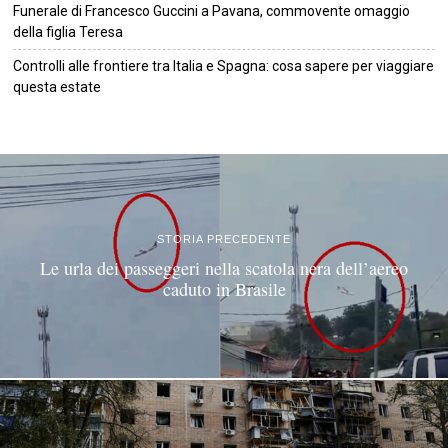
Funerale di Francesco Guccini a Pavana, commovente omaggio
della figlia Teresa
Controlli alle frontiere tra Italia e Spagna: cosa sapere per viaggiare
questa estate
©
2026
Tutti i diritti riservati.
Attuale
.
STORIA PRECEDENTE
Le urla dei passeggeri nella scatola nera dell’aereo
caduto in Brasile