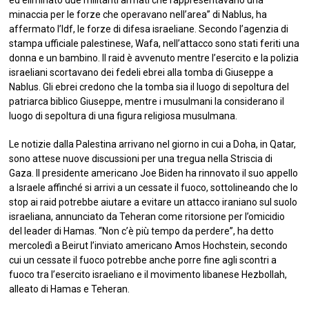
minaccia per le forze che operavano nell’area” di Nablus, ha
affermato l’Idf, le forze di difesa israeliane. Secondo l’agenzia di
stampa ufficiale palestinese, Wafa, nell’attacco sono stati feriti una
donna e un bambino. Il raid è avvenuto mentre l’esercito e la polizia
israeliani scortavano dei fedeli ebrei alla tomba di Giuseppe a
Nablus. Gli ebrei credono che la tomba sia il luogo di sepoltura del
patriarca biblico Giuseppe, mentre i musulmani la considerano il
luogo di sepoltura di una figura religiosa musulmana.
Le notizie dalla Palestina arrivano nel giorno in cui a Doha, in Qatar,
sono attese nuove discussioni per una tregua nella Striscia di
Gaza. Il presidente americano Joe Biden ha rinnovato il suo appello
a Israele affinché si arrivi a un cessate il fuoco, sottolineando che lo
stop ai raid potrebbe aiutare a evitare un attacco iraniano sul suolo
israeliana, annunciato da Teheran come ritorsione per l’omicidio
del leader di Hamas. “Non c’è più tempo da perdere”, ha detto
mercoledì a Beirut l’inviato americano Amos Hochstein, secondo
cui un cessate il fuoco potrebbe anche porre fine agli scontri a
fuoco tra l’esercito israeliano e il movimento libanese Hezbollah,
alleato di Hamas e Teheran.