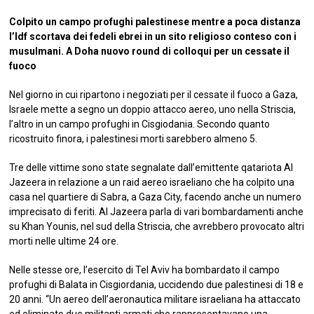
Colpito un campo profughi palestinese mentre a poca distanza
l’Idf scortava dei fedeli ebrei in un sito religioso conteso con i
musulmani. A Doha nuovo round di colloqui per un cessate il
fuoco
Nel giorno in cui ripartono i negoziati per il cessate il fuoco a Gaza,
Israele mette a segno un doppio attacco aereo, uno nella Striscia,
l’altro in un campo profughi in Cisgiodania. Secondo quanto
ricostruito finora, i palestinesi morti sarebbero almeno 5.
Tre delle vittime sono state segnalate dall’emittente qatariota Al
Jazeera in relazione a un raid aereo israeliano che ha colpito una
casa nel quartiere di Sabra, a Gaza City, facendo anche un numero
imprecisato di feriti. Al Jazeera parla di vari bombardamenti anche
su Khan Younis, nel sud della Striscia, che avrebbero provocato altri
morti nelle ultime 24 ore.
Nelle stesse ore, l’esercito di Tel Aviv ha bombardato il campo
profughi di Balata in Cisgiordania, uccidendo due palestinesi di 18 e
20 anni. “Un aereo dell’aeronautica militare israeliana ha attaccato
ed eliminato due militanti armati che rappresentavano una