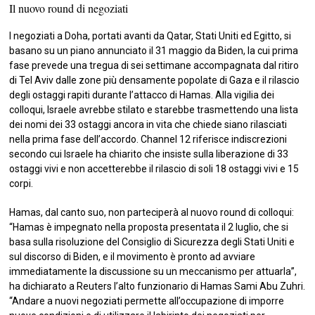
Il nuovo round di negoziati
I negoziati a Doha, portati avanti da Qatar, Stati Uniti ed Egitto, si
basano su un piano annunciato il 31 maggio da Biden, la cui prima
fase prevede una tregua di sei settimane accompagnata dal ritiro
di Tel Aviv dalle zone più densamente popolate di Gaza e il rilascio
degli ostaggi rapiti durante l’attacco di Hamas. Alla vigilia dei
colloqui, Israele avrebbe stilato e starebbe trasmettendo una lista
dei nomi dei 33 ostaggi ancora in vita che chiede siano rilasciati
nella prima fase dell’accordo. Channel 12 riferisce indiscrezioni
secondo cui Israele ha chiarito che insiste sulla liberazione di 33
ostaggi vivi e non accetterebbe il rilascio di soli 18 ostaggi vivi e 15
corpi.
Hamas, dal canto suo, non parteciperà al nuovo round di colloqui:
“Hamas è impegnato nella proposta presentata il 2 luglio, che si
basa sulla risoluzione del Consiglio di Sicurezza degli Stati Uniti e
sul discorso di Biden, e il movimento è pronto ad avviare
immediatamente la discussione su un meccanismo per attuarla”,
ha dichiarato a Reuters l’alto funzionario di Hamas Sami Abu Zuhri.
“Andare a nuovi negoziati permette all’occupazione di imporre