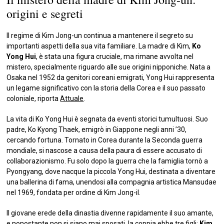
origini e segreti
Il regime di Kim Jong-un continua a mantenere il segreto su
importanti aspetti della sua vita familiare. La madre di Kim,
Ko
Yong Hui
, è stata una figura cruciale, ma rimane avvolta nel
mistero, specialmente riguardo alle sue origini nipponiche. Nata a
Osaka nel 1952 da genitori coreani emigrati, Yong Hui rappresenta
un legame significativo con la storia della Corea e il suo passato
coloniale, riporta
Attuale
.
La vita di Ko Yong Hui è segnata da eventi storici tumultuosi. Suo
padre, Ko Kyong Thaek, emigrò in Giappone negli anni ’30,
cercando fortuna. Tornato in Corea durante la Seconda guerra
mondiale, si nascose a causa della paura di essere accusato di
collaborazionismo. Fu solo dopo la guerra che la famiglia tornò a
Pyongyang, dove nacque la piccola Yong Hui, destinata a diventare
una ballerina di fama, unendosi alla compagnia artistica Mansudae
nel 1969, fondata per ordine di Kim Jong-il.
Il giovane erede della dinastia divenne rapidamente il suo amante,
e nonostante non si siano mai sposati, la coppia ebbe tre figli:
Kim