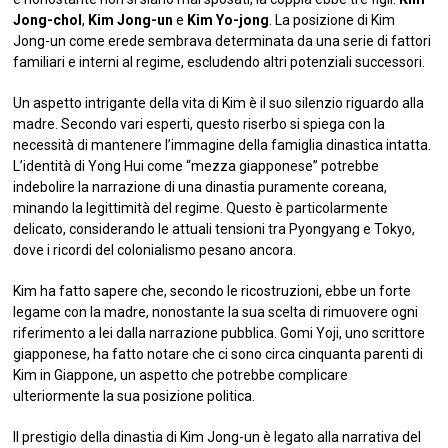
Jong-chol
,
Kim Jong-un
e
Kim Yo-jong
. La posizione di Kim
Jong-un come erede sembrava determinata da una serie di fattori
familiari e interni al regime, escludendo altri potenziali successori.
Un aspetto intrigante della vita di Kim è il suo silenzio riguardo alla
madre. Secondo vari esperti, questo riserbo si spiega con la
necessità di mantenere l’immagine della famiglia dinastica intatta.
L’identità di Yong Hui come “mezza giapponese” potrebbe
indebolire la narrazione di una dinastia puramente coreana,
minando la legittimità del regime. Questo è particolarmente
delicato, considerando le attuali tensioni tra Pyongyang e Tokyo,
dove i ricordi del colonialismo pesano ancora.
Kim ha fatto sapere che, secondo le ricostruzioni, ebbe un forte
legame con la madre, nonostante la sua scelta di rimuovere ogni
riferimento a lei dalla narrazione pubblica. Gomi Yoji, uno scrittore
giapponese, ha fatto notare che ci sono circa cinquanta parenti di
Kim in Giappone, un aspetto che potrebbe complicare
ulteriormente la sua posizione politica.
Il prestigio della dinastia di Kim Jong-un è legato alla narrativa del