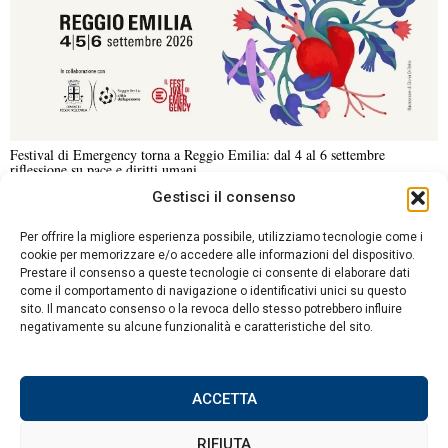
Festival di Emergency torna a Reggio Emilia: dal 4 al 6 settembre
riflessione su pace e diritti umani
Gestisci il consenso
NOTIZIE URGENTI
CRONACA
POLITICA
ECONOMIA
ESTERI
Per offrire la migliore esperienza possibile, utilizziamo tecnologie come i
ANALISI E OPINIONI
SPORT
CULTURA
VIAGGI
cookie per memorizzare e/o accedere alle informazioni del dispositivo.
Prestare il consenso a queste tecnologie ci consente di elaborare dati
come il comportamento di navigazione o identificativi unici su questo
Contatti
sito. Il mancato consenso o la revoca dello stesso potrebbero influire
DA NON PERDERE
negativamente su alcune funzionalità e caratteristiche del sito.
Informativa sulla privacy
La madre delle sorelline di
Politica sui Cookie
Civitella Alfedena resta
libera, obbligo di firma
ACCETTA
per Valentina D’Acunto e
familiari
RIFIUTA