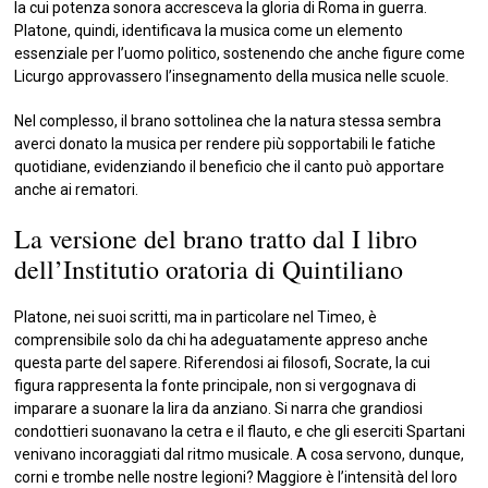
la cui potenza sonora accresceva la gloria di Roma in guerra.
Platone, quindi, identificava la musica come un elemento
essenziale per l’uomo politico, sostenendo che anche figure come
Licurgo approvassero l’insegnamento della musica nelle scuole.
Nel complesso, il brano sottolinea che la natura stessa sembra
averci donato la musica per rendere più sopportabili le fatiche
quotidiane, evidenziando il beneficio che il canto può apportare
anche ai rematori.
La versione del brano tratto dal I libro
dell’Institutio oratoria di Quintiliano
Platone, nei suoi scritti, ma in particolare nel Timeo, è
comprensibile solo da chi ha adeguatamente appreso anche
questa parte del sapere. Riferendosi ai filosofi, Socrate, la cui
figura rappresenta la fonte principale, non si vergognava di
imparare a suonare la lira da anziano. Si narra che grandiosi
condottieri suonavano la cetra e il flauto, e che gli eserciti Spartani
venivano incoraggiati dal ritmo musicale. A cosa servono, dunque,
corni e trombe nelle nostre legioni? Maggiore è l’intensità del loro