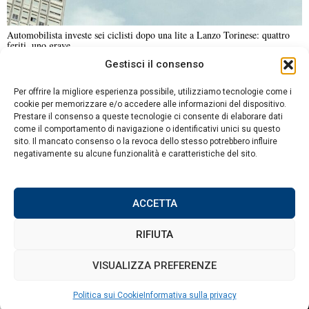
Automobilista investe sei ciclisti dopo una lite a Lanzo Torinese: quattro
feriti, uno grave
Gestisci il consenso
NOTIZIE URGENTI
CRONACA
POLITICA
ECONOMIA
ESTERI
Per offrire la migliore esperienza possibile, utilizziamo tecnologie come i
ANALISI E OPINIONI
SPORT
CULTURA
VIAGGI
cookie per memorizzare e/o accedere alle informazioni del dispositivo.
Prestare il consenso a queste tecnologie ci consente di elaborare dati
come il comportamento di navigazione o identificativi unici su questo
Contatti
sito. Il mancato consenso o la revoca dello stesso potrebbero influire
DA NON PERDERE
negativamente su alcune funzionalità e caratteristiche del sito.
Informativa sulla privacy
Funerale di Francesco
Politica sui Cookie
Guccini a Pavana,
commovente omaggio
ACCETTA
della figlia Teresa
RIFIUTA
Francesco Guccini: un
album di famiglia tra
©
2026
Tutti i diritti riservati.
Attuale
.
VISUALIZZA PREFERENZE
canzoni, amori e radici
storiche
Politica sui Cookie
Informativa sulla privacy