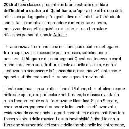
2026
al liceo classico presenta un brano estratto dal I libro
dell’
Institutio oratoria di Quintiliano
, un’opera che offre una delle
riflessioni pedagogiche più significative dell’antichità. Gli studenti
sono stati chiamati a comprendere e interpretare il testo,
analizzando aspetti linguistici e stilistici, oltre a formulare
riflessioni personali, riporta
Attuale
.
Il brano inizia affermando che nessuno può dubitare del legame
tra la sapienza e la passione per la musica, sottolineando il
pensiero di Pitagora e dei suoi seguaci. Questi sostenevano che il
mondo presenta una struttura simile a quella della lira, e non si
limitavano a riconoscere la “concordia di dissonanze”, nota come
ἁρμονία, attribuendo anche il suono a questi movimenti.
Il testo continua con una riflessione di Platone, che sottolinea come
nelle sue opere, e in particolare nel Timaeo, la musica rivesta un
ruolo fondamentale nella formazione filosofica. Si cita Socrate,
che non si vergognava di suonare la lira anche in età avanzata,
evidenziando come anche i grandi condottieri e gli eserciti Spartani
fossero ispirati dalla musica. La sua inevitabilità è ribadita con la
funzione strumentale dei corni e delle trombe nelle legioni romane,