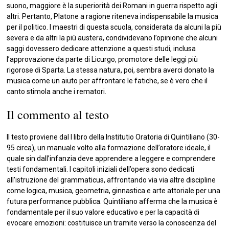
suono, maggiore è la superiorità dei Romani in guerra rispetto agli
altri. Pertanto, Platone a ragione riteneva indispensabile la musica
per il politico. I maestri di questa scuola, considerata da alcuni la più
severa e da altri la più austera, condividevano l’opinione che alcuni
saggi dovessero dedicare attenzione a questi studi, inclusa
l’approvazione da parte di Licurgo, promotore delle leggi più
rigorose di Sparta. La stessa natura, poi, sembra averci donato la
musica come un aiuto per affrontare le fatiche, se è vero che il
canto stimola anche i rematori.
Il commento al testo
Il testo proviene dal I libro della Institutio Oratoria di Quintiliano (30-
95 circa), un manuale volto alla formazione dell’oratore ideale, il
quale sin dall’infanzia deve apprendere a leggere e comprendere
testi fondamentali. I capitoli iniziali dell’opera sono dedicati
all’istruzione del grammaticus, affrontando via via altre discipline
come logica, musica, geometria, ginnastica e arte attoriale per una
futura performance pubblica. Quintiliano afferma che la musica è
fondamentale per il suo valore educativo e per la capacità di
evocare emozioni: costituisce un tramite verso la conoscenza del