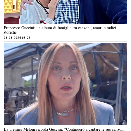
Francesco Guccini: un album di famiglia tra canzoni, amori e radici
storiche
08.08.2026 03:25
La premier Meloni ricorda Guccini: “Continuerò a cantare le sue canzoni”