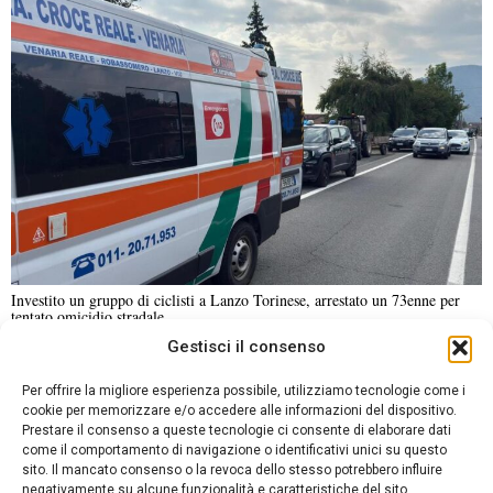
Investito un gruppo di ciclisti a Lanzo Torinese, arrestato un 73enne per
tentato omicidio stradale
Gestisci il consenso
NOTIZIE URGENTI
CRONACA
POLITICA
ECONOMIA
ESTERI
Per offrire la migliore esperienza possibile, utilizziamo tecnologie come i
ANALISI E OPINIONI
SPORT
CULTURA
VIAGGI
cookie per memorizzare e/o accedere alle informazioni del dispositivo.
Prestare il consenso a queste tecnologie ci consente di elaborare dati
come il comportamento di navigazione o identificativi unici su questo
Contatti
sito. Il mancato consenso o la revoca dello stesso potrebbero influire
negativamente su alcune funzionalità e caratteristiche del sito.
Informativa sulla privacy