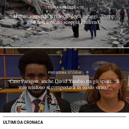
STORIA PRECEDENTE
Hamas sospende il rilascio degli ostaggi. Trump:
“Se non tornano scoppia l’inferno”
PROSSIMA STORIA
Caso Paragon, anche David Yambio tra gli spiati: “Il
mio telefono si comportava in modo strano”
ULTIMI DA CRONACA