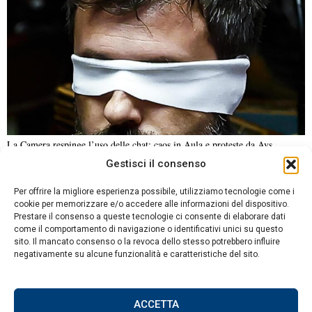
La Camera respinge l’uso delle chat: caos in Aula e proteste da Avs
Gestisci il consenso
NOTIZIE URGENTI
CRONACA
POLITICA
ECONOMIA
ESTERI
Per offrire la migliore esperienza possibile, utilizziamo tecnologie come i
ANALISI E OPINIONI
SPORT
CULTURA
VIAGGI
cookie per memorizzare e/o accedere alle informazioni del dispositivo.
Prestare il consenso a queste tecnologie ci consente di elaborare dati
come il comportamento di navigazione o identificativi unici su questo
Contatti
sito. Il mancato consenso o la revoca dello stesso potrebbero influire
DA NON PERDERE
negativamente su alcune funzionalità e caratteristiche del sito.
Informativa sulla privacy
La guerra svuota i bilanci
Politica sui Cookie
regionali russi: deficit in
56 territori
ACCETTA