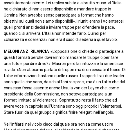
assolutamente niente. Lei replica subito e a brutto muso: «L’Italia
ha dichiarato di non essere disponibile a mandare truppe in
Ucraina. Non avrebbe senso partecipare a format che hanno
obiettivi sui quali non siamo disponibili». I riuniti erano i Volenterosi,
quelli pronti anzi decisi a inviare truppe per difendere la pace,
quando ci si arriverà. L’Italia non intende farlo. Quindi per
«chiarezza e coerenza» non era il caso di sedersi a quel tavolo.
MELONI ANZI RILANCIA
: «L’opposizione ci chiede di partecipare a
questi formati perché dovremmo mandare le truppe o per fare
una foto e poi dire di no?». Macron però la rintuzza e la smentisce
ruvido: «Non abbiamo parlato di truppe ma di un cessate il fuoco. Di
false informazioni bastano quelle russe». I rapporti tra i due leader
sono quello che sono, da schiaffoni reciproci, ma è un fatto che dal
consesso fosse assente anche Ursula von der Leyen che, come
presidente della Commissione, non poteva partecipare a un
format limitato ai Volenterosi. Soprattutto resta il fatto che ad
avere voce in capitolo sull’Ucraina sono oggi proprio i Volenterosi.
Stare fuori da quel gruppo significa finire relegati nell’angolo.
Nell’infilarsi nel vicolo cieco dal quale ora non sa come uscire