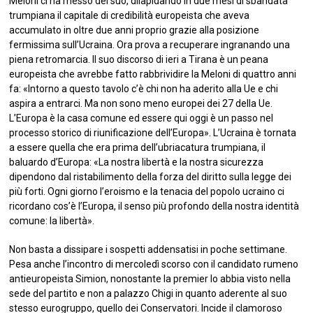
Meloni ci ha messo del suo, dilapidando in due mesi di sbandata
trumpiana il capitale di credibilità europeista che aveva
accumulato in oltre due anni proprio grazie alla posizione
fermissima sull’Ucraina. Ora prova a recuperare ingranando una
piena retromarcia. Il suo discorso di ieri a Tirana è un peana
europeista che avrebbe fatto rabbrividire la Meloni di quattro anni
fa: «Intorno a questo tavolo c’è chi non ha aderito alla Ue e chi
aspira a entrarci. Ma non sono meno europei dei 27 della Ue.
L’Europa è la casa comune ed essere qui oggi è un passo nel
processo storico di riunificazione dell’Europa». L’Ucraina è tornata
a essere quella che era prima dell’ubriacatura trumpiana, il
baluardo d’Europa: «La nostra libertà e la nostra sicurezza
dipendono dal ristabilimento della forza del diritto sulla legge dei
più forti. Ogni giorno l’eroismo e la tenacia del popolo ucraino ci
ricordano cos’è l’Europa, il senso più profondo della nostra identità
comune: la libertà».
Non basta a dissipare i sospetti addensatisi in poche settimane.
Pesa anche l’incontro di mercoledì scorso con il candidato rumeno
antieuropeista Simion, nonostante la premier lo abbia visto nella
sede del partito e non a palazzo Chigi in quanto aderente al suo
stesso eurogruppo, quello dei Conservatori. Incide il clamoroso