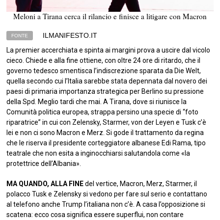
Meloni a Tirana cerca il rilancio e finisce a litigare con Macron
ILMANIFESTO.IT
FONTE
La premier accerchiata e spinta ai margini prova a uscire dal vicolo
cieco. Chiede e alla fine ottiene, con oltre 24 ore di ritardo, che il
governo tedesco smentisca l’indiscrezione sparata da Die Welt,
quella secondo cui l’Italia sarebbe stata depennata dal novero dei
paesi di primaria importanza strategica per Berlino su pressione
della Spd. Meglio tardi che mai. A Tirana, dove si riunisce la
Comunità politica europea, strappa persino una specie di “foto
riparatrice” in cui con Zelensky, Starmer, von der Leyen e Tusk c’è
lei e non ci sono Macron e Merz. Si gode il trattamento da regina
che le riserva il presidente corteggiatore albanese Edi Rama, tipo
teatrale che non esita a inginocchiarsi salutandola come «la
protettrice dell’Albania».
MA QUANDO, ALLA FINE
del vertice, Macron, Merz, Starmer, il
polacco Tusk e Zelensky si vedono per fare sul serio e contattano
al telefono anche Trump l’italiana non c’è. A casa l’opposizione si
scatena: ecco cosa significa essere superflui, non contare