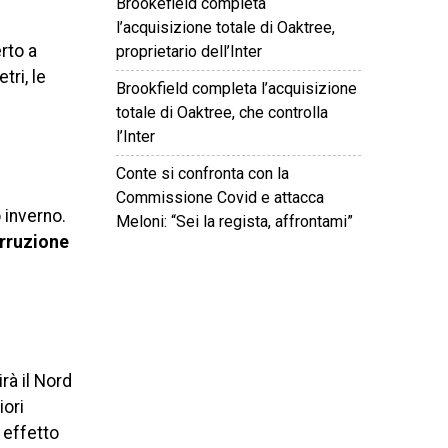
Brookefield completa
l’acquisizione totale di Oaktree,
rto a
proprietario dell’Inter
ri, le
Brookfield completa l’acquisizione
totale di Oaktree, che controlla
l’Inter
Conte si confronta con la
Commissione Covid e attacca
 inverno.
Meloni: “Sei la regista, affrontami”
irruzione
©
2026
Tutti i diritti riservati.
Attuale
.
rà il Nord
iori
 effetto