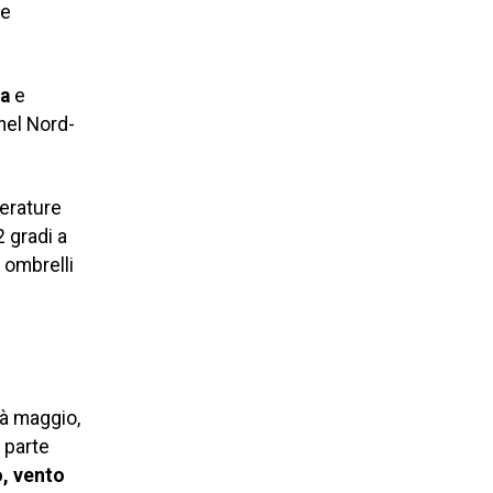
 e
ia
e
nel Nord-
perature
2 gradi a
 ombrelli
tà maggio,
n parte
o, vento