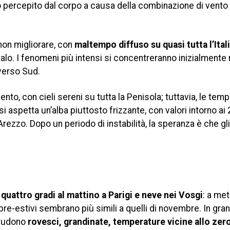
 percepito dal corpo a causa della combinazione di vento
 non migliorare, con
maltempo diffuso su quasi tutta l’Ital
alo. I fenomeni più intensi si concentreranno inizialmente 
 verso Sud.
to, con cieli sereni su tutta la Penisola; tuttavia, le tem
i aspetta un’alba piuttosto frizzante, con valori intorno ai 
rezzo. Dopo un periodo di instabilità, la speranza è che gli
o
quattro gradi al mattino a Parigi e neve nei Vosgi
: a me
i pre-estivi sembrano più simili a quelli di novembre. In gra
cludono
rovesci, grandinate, temperature vicine allo zer