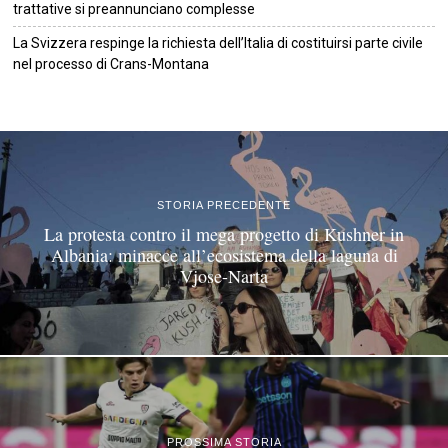
trattative si preannunciano complesse
La Svizzera respinge la richiesta dell’Italia di costituirsi parte civile
nel processo di Crans-Montana
©
2026
Tutti i diritti riservati.
Attuale
.
STORIA PRECEDENTE
La protesta contro il mega progetto di Kushner in
Albania: minacce all’ecosistema della laguna di
Vjose-Narta
PROSSIMA STORIA