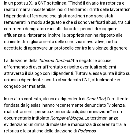
In un post su X, la CNT sottolinea: “Finché il divario tra retorica e
realtà rimarrà insostenibile, noi difendiamo i diritti delle lavoratrici”.
I dipendenti affermano che gli straordinari non sono stati
remunerati in modo adeguato e che si sono verificati abusi, tra cui
commenti denigratori e insulti durante i periodi di maggiore
affluenza al ristorante. Inoltre, la proprietà non ha risposto alle
richieste di miglioramento delle condizioni lavorative, né ha
accettato di approvare un protocollo contro la violenza di genere.
La direzione della
Taberna Garibaldi
ha negato le accuse,
affermando di aver affrontato e risolto eventuali problemi
attraverso il dialogo con i dipendenti. Tuttavia, essa punta il dito su
un’unica dipendente iscritta al sindacato CNT, attualmente in
congedo per malattia.
In un altro contesto, alcuni ex dipendenti di
Canal Red
, l’emittente
fondata da Iglesias, hanno recentemente denunciato “violenza,
maltrattamenti, persecuzioni sindacali, discriminazione” in un
documentario intitolato
Romper el bloque
. Le testimonianze
evidenziano un clima di molestie e mancanza di coerenza tra la
retorica e le pratiche della direzione di
Podemos
.