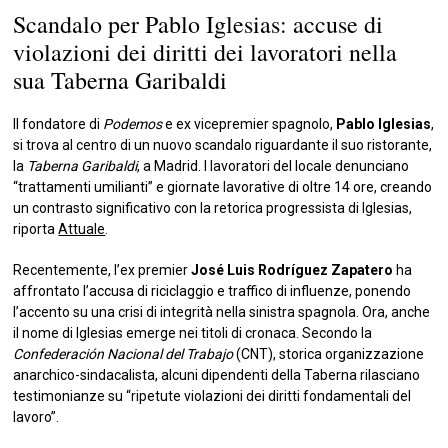
Scandalo per Pablo Iglesias: accuse di
violazioni dei diritti dei lavoratori nella
sua Taberna Garibaldi
Il fondatore di
Podemos
e ex vicepremier spagnolo,
Pablo Iglesias
,
si trova al centro di un nuovo scandalo riguardante il suo ristorante,
la
Taberna Garibaldi
, a Madrid. I lavoratori del locale denunciano
“trattamenti umilianti” e giornate lavorative di oltre 14 ore, creando
un contrasto significativo con la retorica progressista di Iglesias,
riporta
Attuale
.
Recentemente, l’ex premier
José Luis Rodríguez Zapatero
ha
affrontato l’accusa di riciclaggio e traffico di influenze, ponendo
l’accento su una crisi di integrità nella sinistra spagnola. Ora, anche
il nome di Iglesias emerge nei titoli di cronaca. Secondo la
Confederación Nacional del Trabajo
(CNT), storica organizzazione
anarchico-sindacalista, alcuni dipendenti della Taberna rilasciano
testimonianze su “ripetute violazioni dei diritti fondamentali del
lavoro”.