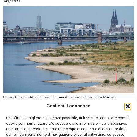
Argentina
La crisi idrica riduce la produzione di energia elettrica in Europa
Gestisci il consenso
NOTIZIE URGENTI
CRONACA
POLITICA
ECONOMIA
ESTERI
Per offrire la migliore esperienza possibile, utilizziamo tecnologie come i
ANALISI E OPINIONI
SPORT
CULTURA
VIAGGI
cookie per memorizzare e/o accedere alle informazioni del dispositivo.
Prestare il consenso a queste tecnologie ci consente di elaborare dati
come il comportamento di navigazione o identificativi unici su questo
Contatti