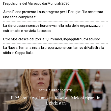
l’espulsione del Marocco dai Mondiali 2030
Aimo Diana presenta il suo progetto per il Perugia: “Ho accettato
una sfida complessa”
La Bielorussia inserisce Euronews nella lista delle organizzazioni
estremiste e ne vieta l’accesso
Utile Mps cresce del 25% a 1,1 miliardi, ingaggiati nuovi advisor
La Nuova Ternana inizia la preparazione con l’arrivo di Falletti e la
sfida in Coppa Italia
©
2026
Tutti i diritti riservati.
Attuale
.
STORIA PRECEDENTE
Il 25 aprile e gli anti-antifascisti. Meloni ripara in
Uzbekistan