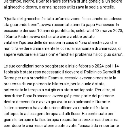
Da tempo, inoltre, il Santo Padre soffriva di una gonalgia, un dolore
al ginocchio destro, e ormai spesso utilizzava la sedia a rotelle.
“Quella del ginocchio è stata un’umiliazione fisica, anche se adesso
sta guarendo bene”, aveva raccontato anni fa papa Francesco. In
occasione dei suoi 10 anni di pontificato, celebrati il 13 marzo 2023,
il Santo Padre aveva dichiarato che avrebbe potuto
valutare l’ipotesi delle dimissioni in caso di “una stanchezza che
non ti fa vedere chiaramente le cose, la mancanza di chiarezza, di
sapere valutare le situazioni” e “anche il problema fisico, può darsi”.
Le sue condizioni sono peggiorate a inizio febbraio 2024, poi il 14
febbraio è stato reso necessario il ricovero al Policlinico Gemelli di
Roma per una bronchite. Esami successivi avevano mostrato la
presenza di una polmonite bilaterale, per la quale è stata
potenziata la terapia a cui già era stato sottoposto. Per altro, si
ricordi che Papa Francesco aveva già perso parte del polmone
destro decenni fa e aveva già avuto una polmonite. Durante
l’ultimo ricovero ha avuto un’insufficienza renale ed è stato
sottoposto ad ossigenoterapia ad alti flussi. Ha continuato per
giorni le terapie e la fisioterapia respiratoria senza maschera ma
con dopo le crisi respiratorie acute avute, “causati da importante