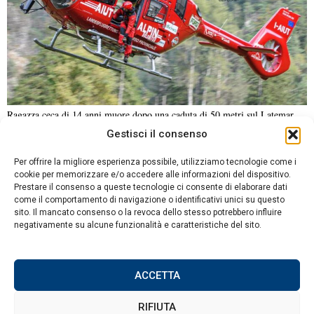
Ragazza ceca di 14 anni muore dopo una caduta di 50 metri sul Latemar
Gestisci il consenso
NOTIZIE URGENTI
CRONACA
POLITICA
ECONOMIA
ESTERI
Per offrire la migliore esperienza possibile, utilizziamo tecnologie come i
ANALISI E OPINIONI
SPORT
CULTURA
VIAGGI
cookie per memorizzare e/o accedere alle informazioni del dispositivo.
Prestare il consenso a queste tecnologie ci consente di elaborare dati
come il comportamento di navigazione o identificativi unici su questo
Contatti
sito. Il mancato consenso o la revoca dello stesso potrebbero influire
DA NON PERDERE
negativamente su alcune funzionalità e caratteristiche del sito.
Informativa sulla privacy
Il ministro Schillaci
Politica sui Cookie
incontra il suo omologo
libico Al-Ghouj per la
ACCETTA
cooperazione sanitaria
RIFIUTA