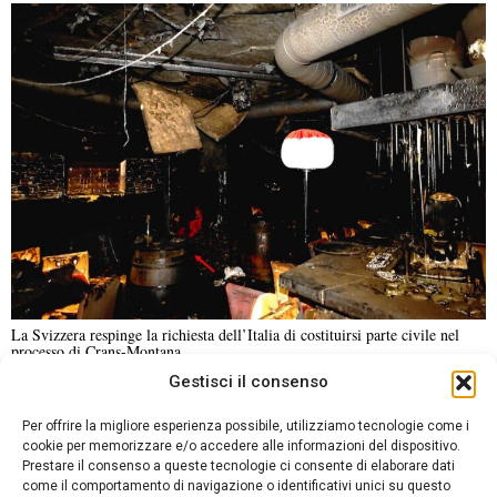
La Svizzera respinge la richiesta dell’Italia di costituirsi parte civile nel
processo di Crans-Montana
Gestisci il consenso
NOTIZIE URGENTI
CRONACA
POLITICA
ECONOMIA
ESTERI
Per offrire la migliore esperienza possibile, utilizziamo tecnologie come i
ANALISI E OPINIONI
SPORT
CULTURA
VIAGGI
cookie per memorizzare e/o accedere alle informazioni del dispositivo.
Prestare il consenso a queste tecnologie ci consente di elaborare dati
come il comportamento di navigazione o identificativi unici su questo
Contatti