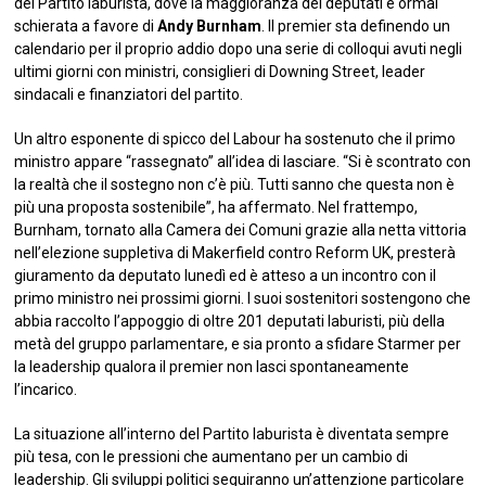
del Partito laburista, dove la maggioranza dei deputati è ormai
schierata a favore di
Andy Burnham
. Il premier sta definendo un
calendario per il proprio addio dopo una serie di colloqui avuti negli
ultimi giorni con ministri, consiglieri di Downing Street, leader
sindacali e finanziatori del partito.
Un altro esponente di spicco del Labour ha sostenuto che il primo
ministro appare “rassegnato” all’idea di lasciare. “Si è scontrato con
la realtà che il sostegno non c’è più. Tutti sanno che questa non è
più una proposta sostenibile”, ha affermato. Nel frattempo,
Burnham, tornato alla Camera dei Comuni grazie alla netta vittoria
nell’elezione suppletiva di Makerfield contro Reform UK, presterà
giuramento da deputato lunedì ed è atteso a un incontro con il
primo ministro nei prossimi giorni. I suoi sostenitori sostengono che
abbia raccolto l’appoggio di oltre 201 deputati laburisti, più della
metà del gruppo parlamentare, e sia pronto a sfidare Starmer per
la leadership qualora il premier non lasci spontaneamente
l’incarico.
La situazione all’interno del Partito laburista è diventata sempre
più tesa, con le pressioni che aumentano per un cambio di
leadership. Gli sviluppi politici seguiranno un’attenzione particolare