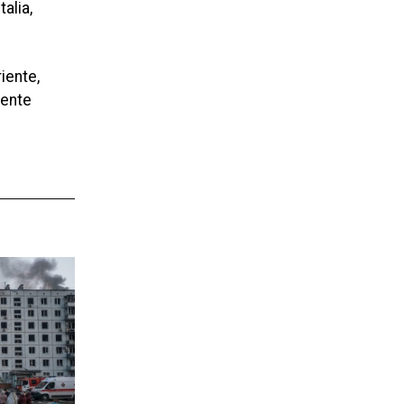
alia,
iente,
mente