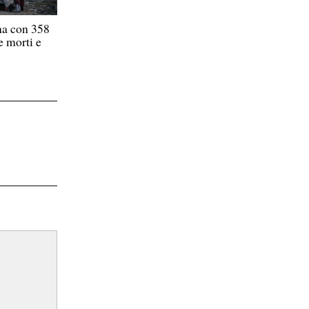
na con 358
e morti e