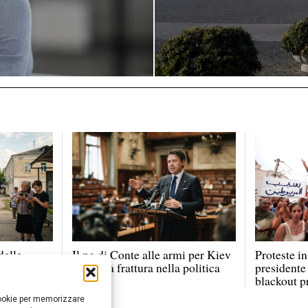
delle
Il no di Conte alle armi per Kiev
Proteste in
ormai dai
apre una frattura nella politica
presidente
italiana
blackout 
 cookie per memorizzare