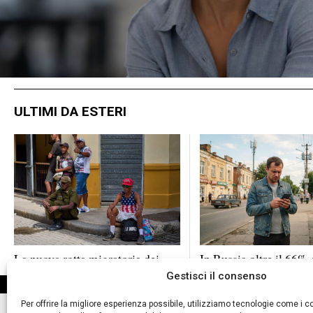
ULTIMI DA ESTERI
La nuova rotta migratoria dei
In Russia oltre il 66% 
cubani: dal Venezuela al Brasile
sessioni mobili passa 
Gestisci il consenso
per cercare asilo
filtri dell’Fsb
DA NON PERDERE
Per offrire la migliore esperienza possibile, utilizziamo tecnologie come i
L’esercito Usa cerca