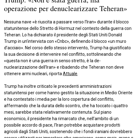
operazione per denuclearizzare Teheran»
Nessuna nave «è riuscita a passare verso l’Iran» durante il blocco
statunitense dello Stretto di Hormuz nel contesto della guerra con
Teheran. Lo ha dichiarato il presidente degli Stati Uniti Donald
Trump in un’intervista con «Cnbc», definendo il blocco «un muro
d’acciaio». Nel corso dello stesso intervento, Trump ha giustificato
la sua decisione di intervenire nel conflitto, sottolineando che
«questa non è una guerra in senso stretto, è la de-
nuclearizzazione dell’Iran» e ribadendo che Teheran non deve
ottenere armi nucleari, riporta
Attuale
.
Trump ha inoltre criticato le precedenti amministrazioni
statunitensi per come hanno gestito la situazione in Medio Oriente
e ha contestato i media per la loro copertura del conflitto,
affermando che la durata dello scontro, che ha toccato i quattro
mesi, sarebbe stata relativamente contenuta. Sul piano
economico, il presidente ha rimarcato che, nell’ambito di un
possibile accordo di pace, l’Iran potrebbe acquistare prodotti
agricoli dagli Stati Uniti, sostenendo che i fondi iraniani dovrebbero
essere utilizzati per importare cibo americano, come mais, grano e