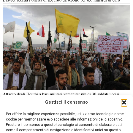
Attacco degli Houthi a basi militari yemenite: più di 30 soldati uccisi
Gestisci il consenso
NOTIZIE URGENTI
CRONACA
POLITICA
ECONOMIA
ESTERI
Per offrire la migliore esperienza possibile, utilizziamo tecnologie come i
ANALISI E OPINIONI
SPORT
CULTURA
VIAGGI
cookie per memorizzare e/o accedere alle informazioni del dispositivo.
Prestare il consenso a queste tecnologie ci consente di elaborare dati
come il comportamento di navigazione o identificativi unici su questo
Contatti