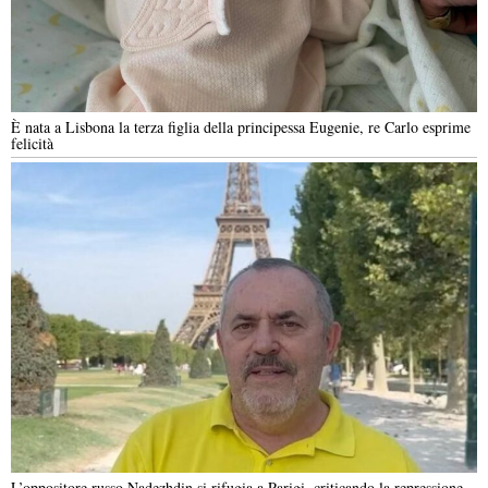
È nata a Lisbona la terza figlia della principessa Eugenie, re Carlo esprime
felicità
L’oppositore russo Nadezhdin si rifugia a Parigi, criticando la repressione