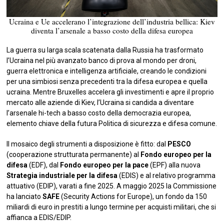
Ucraina e Ue accelerano l’integrazione dell’industria bellica: Kiev
diventa l’arsenale a basso costo della difesa europea
La guerra su larga scala scatenata dalla Russia ha trasformato
l’Ucraina nel più avanzato banco di prova al mondo per droni,
guerra elettronica e intelligenza artificiale, creando le condizioni
per una simbiosi senza precedenti tra la difesa europea e quella
ucraina. Mentre Bruxelles accelera gli investimenti e apre il proprio
mercato alle aziende di Kiev, l’Ucraina si candida a diventare
l’arsenale hi-tech a basso costo della democrazia europea,
elemento chiave della futura Politica di sicurezza e difesa comune.
Il mosaico degli strumenti a disposizione è fitto: dal
PESCO
(cooperazione strutturata permanente) al
Fondo europeo per la
difesa
(EDF), dal
Fondo europeo per la pace
(EPF) alla nuova
Strategia industriale per la difesa
(EDIS) e al relativo programma
attuativo (EDIP), varati a fine 2025. A maggio 2025 la Commissione
ha lanciato
SAFE
(Security Actions for Europe), un fondo da 150
miliardi di euro in prestiti a lungo termine per acquisti militari, che si
affianca a EDIS/EDIP.