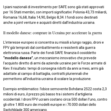
I piani nazionali di investimento per SAFE sono già stati approvati
per 16 Stati membri, con importi significativi: Polonia 43,73 miliardi,
Romania 16,68, Italia 14,90, Belgio 8,34. I fondi sono destinati
anche a joint venture e acquisti diretti dall’industria ucraina.
Il modello danese: comprare in Ucraina per accelerare la guerra
L’interesse europeo si concentra su missili a lungo raggio, droni e
FPV già temprati dal combattimento e resistenti alla guerra
elettronica russa. Parte dei fondi SAFE finanzia il cosiddetto
“modello danese”
, un meccanismo innovativo che prevede
l’acquisto diretto di armi da aziende ucraine per le Forze armate di
Kiev. Il risultato: tempi di consegna ridotti da anni a mesi, armi già
adattate al campo di battaglia, contratti pluriennali che
permettono all’industria ucraina di scalare la produzione.
Esempio emblematico: l’obice semovente Bohdana 2S22 costa 2,3
milioni di euro, il prezzo più basso tra i sistemi d’artiglieria
occidentali. I droni FPV ucraini costano circa 500 dollari l’uno, contro
gli oltre 1.800 euro dei modelli europei e i 70.000 dollari dello
Switchblade 300 americano.