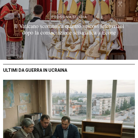
PROSSIMA STORIA
Il Vaticano scomunica quattro vescovi lefebvriani
dopo la consacrazione scismatica a Écone
ULTIMI DA GUERRA IN UCRAINA