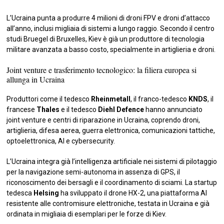
L’Ucraina punta a produrre 4 milioni di droni FPV e droni d’attacco
all’anno, inclusi migliaia di sistemi a lungo raggio. Secondo il centro
studi Bruegel di Bruxelles, Kiev è già un produttore di tecnologia
militare avanzata a basso costo, specialmente in artiglieria e droni.
Joint venture e trasferimento tecnologico: la filiera europea si
allunga in Ucraina
Produttori come il tedesco
Rheinmetall
, il franco-tedesco
KNDS
, il
francese
Thales
e il tedesco
Diehl Defence
hanno annunciato
joint venture e centri di riparazione in Ucraina, coprendo droni,
artiglieria, difesa aerea, guerra elettronica, comunicazioni tattiche,
optoelettronica, AI e cybersecurity.
L’Ucraina integra già l’intelligenza artificiale nei sistemi di pilotaggio
per la navigazione semi-autonoma in assenza di GPS, il
riconoscimento dei bersagli e il coordinamento di sciami. La startup
tedesca
Helsing
ha sviluppato il drone HX-2, una piattaforma AI
resistente alle contromisure elettroniche, testata in Ucraina e già
ordinata in migliaia di esemplari per le forze di Kiev.