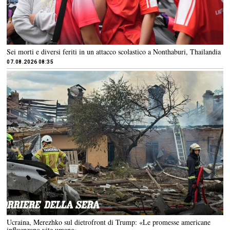
Sei morti e diversi feriti in un attacco scolastico a Nonthaburi, Thailandia
07.08.2026 08:35
Ucraina, Merezhko sul dietrofront di Trump: «Le promesse americane
influenzano vite umane»