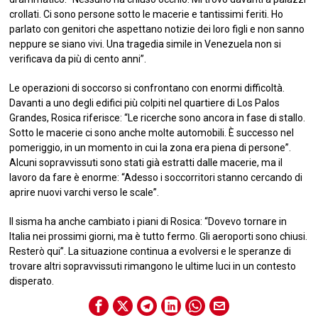
crollati. Ci sono persone sotto le macerie e tantissimi feriti. Ho
parlato con genitori che aspettano notizie dei loro figli e non sanno
neppure se siano vivi. Una tragedia simile in Venezuela non si
verificava da più di cento anni”.
Le operazioni di soccorso si confrontano con enormi difficoltà.
Davanti a uno degli edifici più colpiti nel quartiere di Los Palos
Grandes, Rosica riferisce: “Le ricerche sono ancora in fase di stallo.
Sotto le macerie ci sono anche molte automobili. È successo nel
pomeriggio, in un momento in cui la zona era piena di persone”.
Alcuni sopravvissuti sono stati già estratti dalle macerie, ma il
lavoro da fare è enorme: “Adesso i soccorritori stanno cercando di
aprire nuovi varchi verso le scale”.
Il sisma ha anche cambiato i piani di Rosica: “Dovevo tornare in
Italia nei prossimi giorni, ma è tutto fermo. Gli aeroporti sono chiusi.
Resterò qui”. La situazione continua a evolversi e le speranze di
trovare altri sopravvissuti rimangono le ultime luci in un contesto
disperato.