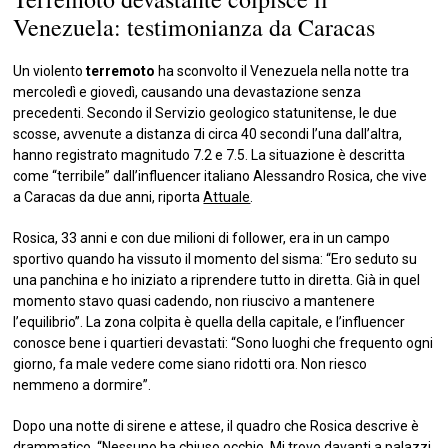
Venezuela: testimonianza da Caracas
Un violento
terremoto
ha sconvolto il Venezuela nella notte tra
mercoledì e giovedì, causando una devastazione senza
precedenti. Secondo il Servizio geologico statunitense, le due
scosse, avvenute a distanza di circa 40 secondi l’una dall’altra,
hanno registrato magnitudo 7.2 e 7.5. La situazione è descritta
come “terribile” dall’influencer italiano Alessandro Rosica, che vive
a Caracas da due anni, riporta
Attuale
.
Rosica, 33 anni e con due milioni di follower, era in un campo
sportivo quando ha vissuto il momento del sisma: “Ero seduto su
una panchina e ho iniziato a riprendere tutto in diretta. Già in quel
momento stavo quasi cadendo, non riuscivo a mantenere
l’equilibrio”. La zona colpita è quella della capitale, e l’influencer
conosce bene i quartieri devastati: “Sono luoghi che frequento ogni
giorno, fa male vedere come siano ridotti ora. Non riesco
nemmeno a dormire”.
Dopo una notte di sirene e attese, il quadro che Rosica descrive è
drammatico. “Nessuno ha chiuso occhio. Mi trovo davanti a palazzi