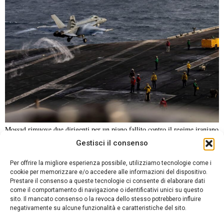
Mossad rimuove due dirigenti per un piano fallito contro il regime iraniano
Gestisci il consenso
NOTIZIE URGENTI
CRONACA
POLITICA
ECONOMIA
ESTERI
Per offrire la migliore esperienza possibile, utilizziamo tecnologie come i
ANALISI E OPINIONI
SPORT
CULTURA
VIAGGI
cookie per memorizzare e/o accedere alle informazioni del dispositivo.
Prestare il consenso a queste tecnologie ci consente di elaborare dati
come il comportamento di navigazione o identificativi unici su questo
Contatti
sito. Il mancato consenso o la revoca dello stesso potrebbero influire
DA NON PERDERE
negativamente su alcune funzionalità e caratteristiche del sito.
Informativa sulla privacy
Rabbia a Pozzuoli: