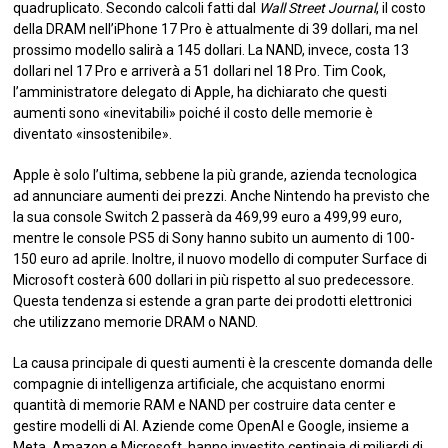
quadruplicato. Secondo calcoli fatti dal
Wall Street Journal
, il costo
della DRAM nell’iPhone 17 Pro è attualmente di 39 dollari, ma nel
prossimo modello salirà a 145 dollari. La NAND, invece, costa 13
dollari nel 17 Pro e arriverà a 51 dollari nel 18 Pro. Tim Cook,
l’amministratore delegato di Apple, ha dichiarato che questi
aumenti sono «inevitabili» poiché il costo delle memorie è
diventato «insostenibile».
Apple è solo l’ultima, sebbene la più grande, azienda tecnologica
ad annunciare aumenti dei prezzi. Anche Nintendo ha previsto che
la sua console Switch 2 passerà da 469,99 euro a 499,99 euro,
mentre le console PS5 di Sony hanno subito un aumento di 100-
150 euro ad aprile. Inoltre, il nuovo modello di computer Surface di
Microsoft costerà 600 dollari in più rispetto al suo predecessore.
Questa tendenza si estende a gran parte dei prodotti elettronici
che utilizzano memorie DRAM o NAND.
La causa principale di questi aumenti è la crescente domanda delle
compagnie di intelligenza artificiale, che acquistano enormi
quantità di memorie RAM e NAND per costruire data center e
gestire modelli di AI. Aziende come OpenAI e Google, insieme a
Meta, Amazon e Microsoft, hanno investito centinaia di miliardi di