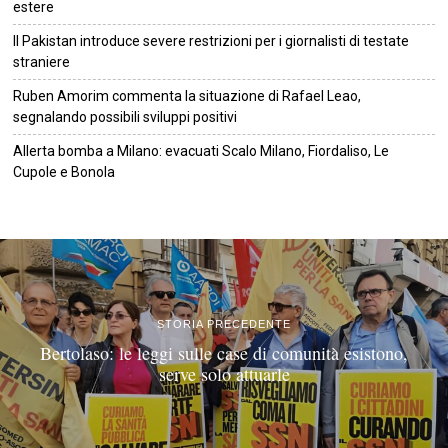
estere
Il Pakistan introduce severe restrizioni per i giornalisti di testate
straniere
Ruben Amorim commenta la situazione di Rafael Leao,
segnalando possibili sviluppi positivi
Allerta bomba a Milano: evacuati Scalo Milano, Fiordaliso, Le
Cupole e Bonola
©
2026
Tutti i diritti riservati.
Attuale
.
STORIA PRECEDENTE
Bertolaso: le leggi sulle case di comunità esistono,
serve solo attuarle