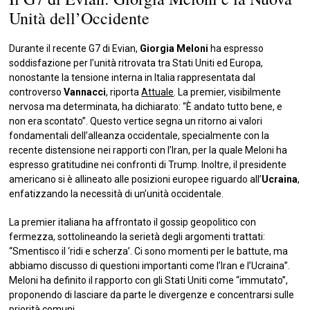
Unità dell’Occidente
Durante il recente G7 di Evian,
Giorgia Meloni
ha espresso
soddisfazione per l’unità ritrovata tra Stati Uniti ed Europa,
nonostante la tensione interna in Italia rappresentata dal
controverso
Vannacci
, riporta
Attuale
. La premier, visibilmente
nervosa ma determinata, ha dichiarato: “È andato tutto bene, e
non era scontato”. Questo vertice segna un ritorno ai valori
fondamentali dell’alleanza occidentale, specialmente con la
recente distensione nei rapporti con l’Iran, per la quale Meloni ha
espresso gratitudine nei confronti di Trump. Inoltre, il presidente
americano si è allineato alle posizioni europee riguardo all’
Ucraina
,
enfatizzando la necessità di un’unità occidentale.
La premier italiana ha affrontato il gossip geopolitico con
fermezza, sottolineando la serietà degli argomenti trattati:
“Smentisco il ‘ridi e scherza’. Ci sono momenti per le battute, ma
abbiamo discusso di questioni importanti come l’Iran e l’Ucraina”.
Meloni ha definito il rapporto con gli Stati Uniti come “immutato”,
proponendo di lasciare da parte le divergenze e concentrarsi sulle
priorità comuni.