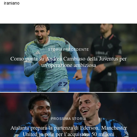
iraniano
©
2026
Tutti i diritti riservati.
Attuale
.
STORIA PRECEDENTE
Como punta su Andrea Cambiaso della Juventus per
un’operazione ambiziosa
PROSSIMA STORIA
Atalanta prepara la partenza di Ederson, Manchester
United in pole per l’acquisto a 50 milioni