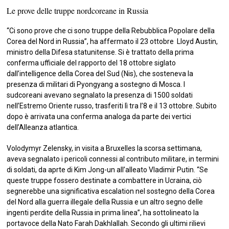
Le prove delle truppe nordcoreane in Russia
“Ci sono prove che ci sono truppe della Rebubblica Popolare della
Corea del Nord in Russia”, ha affermato il 23 ottobre Lloyd Austin,
ministro della Difesa statunitense. Si è trattato della prima
conferma ufficiale del rapporto del 18 ottobre siglato
dall’intelligence della Corea del Sud (Nis), che sosteneva la
presenza di militari di Pyongyang a sostegno di Mosca. I
sudcoreani avevano segnalato la presenza di 1500 soldati
nell’Estremo Oriente russo, trasferiti lì tra l’8 e il 13 ottobre. Subito
dopo è arrivata una conferma analoga da parte dei vertici
dell’Alleanza atlantica.
Volodymyr Zelensky, in visita a Bruxelles la scorsa settimana,
aveva segnalato i pericoli connessi al contributo militare, in termini
di soldati, da aprte di Kim Jong-un all’alleato Vladimir Putin. “Se
queste truppe fossero destinate a combattere in Ucraina, ciò
segnerebbe una significativa escalation nel sostegno della Corea
del Nord alla guerra illegale della Russia e un altro segno delle
ingenti perdite della Russia in prima linea”, ha sottolineato la
portavoce della Nato Farah Dakhlallah. Secondo gli ultimi rilievi