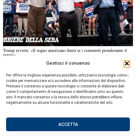
Trump avverte: «Il sogno americano finirà se i comunisti prenderanno il
potere»
Gestisci il consenso
NOTIZIE URGENTI
CRONACA
POLITICA
ECONOMIA
ESTERI
Per offrire la migliore esperienza possibile, utilizziamo tecnologie come i
ANALISI E OPINIONI
SPORT
CULTURA
VIAGGI
cookie per memorizzare e/o accedere alle informazioni del dispositivo.
Prestare il consenso a queste tecnologie ci consente di elaborare dati
come il comportamento di navigazione o identificativi unici su questo
Contatti
sito. Il mancato consenso o la revoca dello stesso potrebbero influire
negativamente su alcune funzionalità e caratteristiche del sito.
Informativa sulla privacy
Politica sui Cookie
ACCETTA