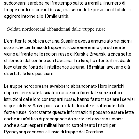
sudcoreani, sarebbe nel frattempo salito a tremila il numero di
truppe nordcoreane in Russia, ma secondo le previsioni il totale si
aggirerà intorno alle 10mila unità.
Soldati nordcoreani abbandonati dalle truppe russe
L’emittente pubblica ucraina Suspilne aveva annunciato nei giorni
scorsi che centinaia di truppe nordcoreane erano già schierate
vicino al fronte nelle regioni russe di Kursk e Bryansk, a circa sette
chilometri dal confine con l’Ucraina. Tra loro, ha riferito il media di
Kiev citando fonti dell’intelligence ucraina, 18 militari avevano già
disertato le loro posizioni.
Le truppe nordcoreane avrebbero abbandonato i loro incarichi
dopo essere state lasciate in una zona forestale senza cibo o
istruzioni dalle loro controparti russe, hanno fatto trapelare i servizi
segreti di Kiev. Salvo poi essere state trovate e trattenute dalle
forze russe. Nonostante queste informazioni possano essere lette
anche in un’ottica di propagande da parte del governo ucraino,
anche alcuni esperti militari hanno sottolineato i rischi per
Pyongyang connessi all’invio di truppe dal Cremlino.