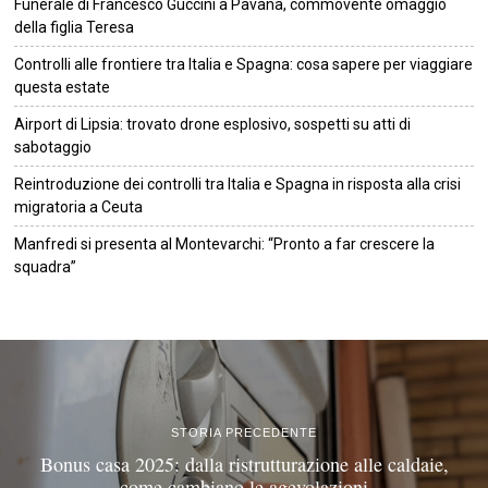
Funerale di Francesco Guccini a Pavana, commovente omaggio
della figlia Teresa
Controlli alle frontiere tra Italia e Spagna: cosa sapere per viaggiare
questa estate
Airport di Lipsia: trovato drone esplosivo, sospetti su atti di
sabotaggio
Reintroduzione dei controlli tra Italia e Spagna in risposta alla crisi
migratoria a Ceuta
Manfredi si presenta al Montevarchi: “Pronto a far crescere la
squadra”
©
2026
Tutti i diritti riservati.
Attuale
.
STORIA PRECEDENTE
Bonus casa 2025: dalla ristrutturazione alle caldaie,
come cambiano le agevolazioni