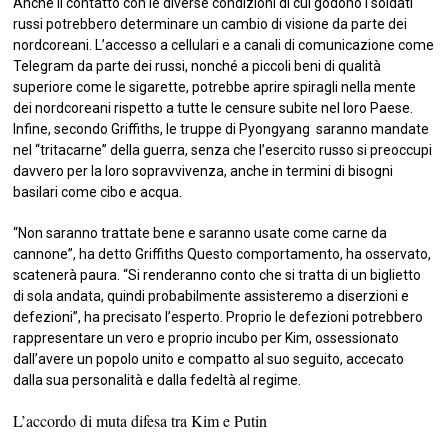
Anche il contatto con le diverse condizioni di cui godono i soldati
russi potrebbero determinare un cambio di visione da parte dei
nordcoreani. L’accesso a cellulari e a canali di comunicazione come
Telegram da parte dei russi, nonché a piccoli beni di qualità
superiore come le sigarette, potrebbe aprire spiragli nella mente
dei nordcoreani rispetto a tutte le censure subite nel loro Paese.
Infine, secondo Griffiths, le truppe di Pyongyang saranno mandate
nel “tritacarne” della guerra, senza che l’esercito russo si preoccupi
davvero per la loro sopravvivenza, anche in termini di bisogni
basilari come cibo e acqua.
“Non saranno trattate bene e saranno usate come carne da
cannone”, ha detto Griffiths Questo comportamento, ha osservato,
scatenerà paura. “Si renderanno conto che si tratta di un biglietto
di sola andata, quindi probabilmente assisteremo a diserzioni e
defezioni”, ha precisato l’esperto. Proprio le defezioni potrebbero
rappresentare un vero e proprio incubo per Kim, ossessionato
dall’avere un popolo unito e compatto al suo seguito, accecato
dalla sua personalità e dalla fedeltà al regime.
L’accordo di muta difesa tra Kim e Putin