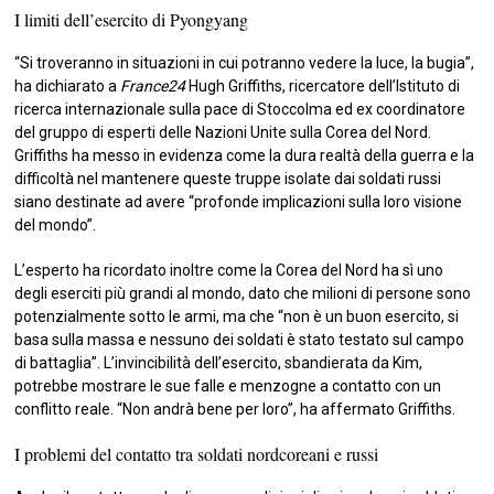
I limiti dell’esercito di Pyongyang
“Si troveranno in situazioni in cui potranno vedere la luce, la bugia”,
ha dichiarato a
France24
Hugh Griffiths, ricercatore dell’Istituto di
ricerca internazionale sulla pace di Stoccolma ed ex coordinatore
del gruppo di esperti delle Nazioni Unite sulla Corea del Nord.
Griffiths ha messo in evidenza come la dura realtà della guerra e la
difficoltà nel mantenere queste truppe isolate dai soldati russi
siano destinate ad avere “profonde implicazioni sulla loro visione
del mondo”.
L’esperto ha ricordato inoltre come la Corea del Nord ha sì uno
degli eserciti più grandi al mondo, dato che milioni di persone sono
potenzialmente sotto le armi, ma che “non è un buon esercito, si
basa sulla massa e nessuno dei soldati è stato testato sul campo
di battaglia”. L’invincibilità dell’esercito, sbandierata da Kim,
potrebbe mostrare le sue falle e menzogne a contatto con un
conflitto reale. “Non andrà bene per loro”, ha affermato Griffiths.
I problemi del contatto tra soldati nordcoreani e russi