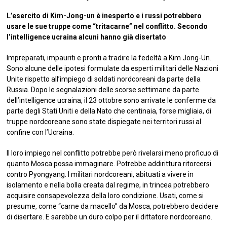
L’esercito di Kim-Jong-un è inesperto e i russi potrebbero
usare le sue truppe come “tritacarne” nel conflitto. Secondo
l’intelligence ucraina alcuni hanno già disertato
Impreparati, impauriti e pronti a tradire la fedeltà a Kim Jong-Un.
Sono alcune delle ipotesi formulate da esperti militari delle Nazioni
Unite rispetto all’impiego di soldati nordcoreani da parte della
Russia. Dopo le segnalazioni delle scorse settimane da parte
dell’intelligence ucraina, il 23 ottobre sono arrivate le conferme da
parte degli Stati Uniti e della Nato che centinaia, forse migliaia, di
truppe nordcoreane sono state dispiegate nei territori russi al
confine con l’Ucraina.
Il loro impiego nel conflitto potrebbe però rivelarsi meno proficuo di
quanto Mosca possa immaginare. Potrebbe addirittura ritorcersi
contro Pyongyang. I militari nordcoreani, abituati a vivere in
isolamento e nella bolla creata dal regime, in trincea potrebbero
acquisire consapevolezza della loro condizione. Usati, come si
presume, come “carne da macello” da Mosca, potrebbero decidere
di disertare. E sarebbe un duro colpo per il dittatore nordcoreano.