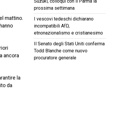
Suzuki, colloqui con il Parma la
prossima settimana
el mattino.
I vescovi tedeschi dichiarano
 hanno
incompatibili AfD,
etnonazionalismo e cristianesimo
Il Senato degli Stati Uniti conferma
iori
Todd Blanche come nuovo
ta ancora
procuratore generale
©
2026
Tutti i diritti riservati.
Attuale
.
rantire la
ito da