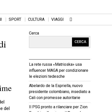
I
SPORT
CULTURA
VIAGGI
Cerca
di
CERCA
La rete russa «Matrioska» usa
influencer MAGA per condizionare
le elezioni tedesche
time
Abelardo de la Espriella, nuovo
presidente colombiano, insediato a
Cali con promesse autoritarie
del
Il PSG pronto a rilanciare per Zion
e del